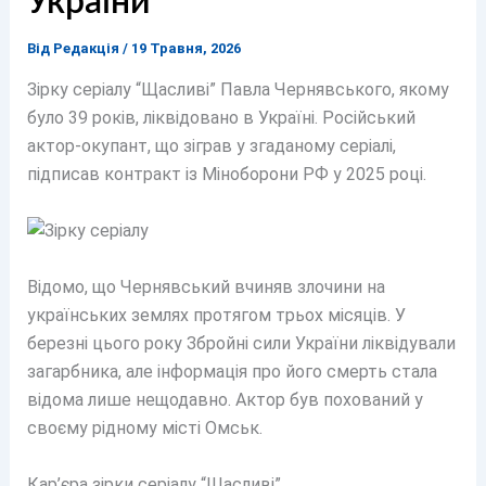
України
Від
Редакція
/
19 Травня, 2026
Зірку серіалу “Щасливі” Павла Чернявського, якому
було 39 років, ліквідовано в Україні. Російський
актор-окупант, що зіграв у згаданому серіалі,
підписав контракт із Міноборони РФ у 2025 році.
Відомо, що Чернявський вчиняв злочини на
українських землях протягом трьох місяців. У
березні цього року Збройні сили України ліквідували
загарбника, але інформація про його смерть стала
відома лише нещодавно. Актор був похований у
своєму рідному місті Омськ.
Кар’єра зірки серіалу “Щасливі”