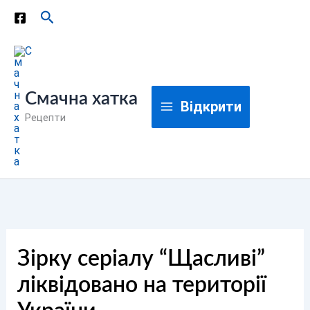
Перейти
Пошук
до
вмісту
Смачна хатка
Відкрити
Рецепти
Зірку серіалу “Щасливі”
ліквідовано на території