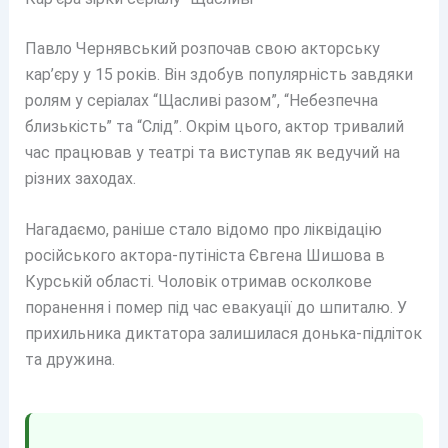
Павло Чернявський розпочав свою акторську
кар’єру у 15 років. Він здобув популярність завдяки
ролям у серіалах “Щасливі разом”, “Небезпечна
близькість” та “Слід”. Окрім цього, актор тривалий
час працював у театрі та виступав як ведучий на
різних заходах.
Нагадаємо, раніше стало відомо про ліквідацію
російського актора-путініста Євгена Шишова в
Курській області. Чоловік отримав осколкове
поранення і помер під час евакуації до шпиталю. У
прихильника диктатора залишилася донька-підліток
та дружина.