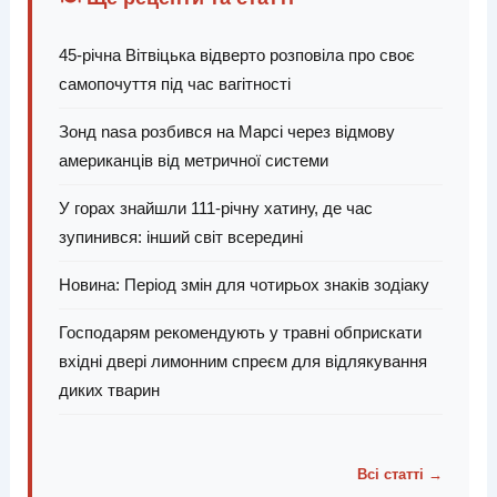
45-річна Вітвіцька відверто розповіла про своє
самопочуття під час вагітності
Зонд nasa розбився на Марсі через відмову
американців від метричної системи
У горах знайшли 111-річну хатину, де час
зупинився: інший світ всередині
Новина: Період змін для чотирьох знаків зодіаку
Господарям рекомендують у травні обприскати
вхідні двері лимонним спреєм для відлякування
диких тварин
Всі статті →