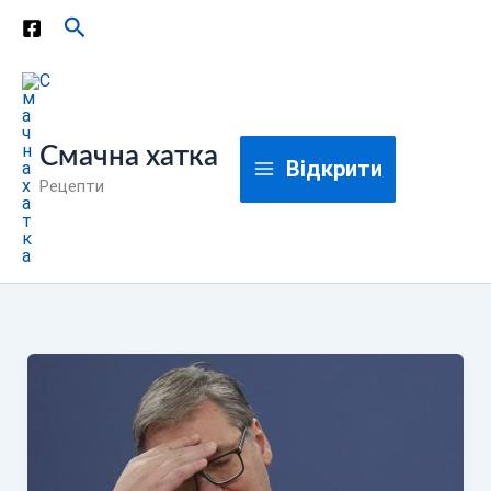
Перейти
Пошук
до
вмісту
Смачна хатка
Відкрити
Рецепти