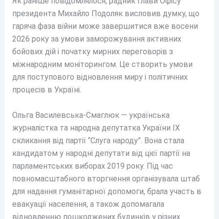
Як раніше повідомлялося, радник глави Офісу
президента Михайло Подоляк висловив думку, що
гаряча фаза війни може завершитися вже восени
2026 року за умови заморожування активних
бойових дій і початку мирних переговорів з
міжнародним моніторингом. Це створить умови
для поступового відновлення миру і політичних
процесів в Україні.
Ольга Василевська-Смаглюк — українська
журналістка та народна депутатка України IX
скликання від партії “Слуга народу”. Вона стала
кандидатом у народні депутати від цієї партії на
парламентських виборах 2019 року. Під час
повномасштабного вторгнення організувала штаб
для надання гуманітарної допомоги, брала участь в
евакуації населення, а також допомагала
відновленню пошкоджених будинків у різних