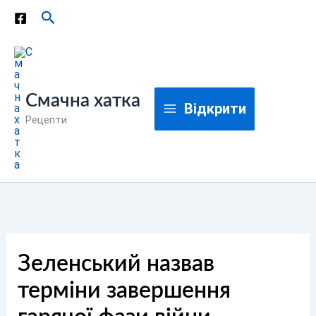
Перейти
Пошук
до
вмісту
Смачна хатка
Відкрити
Рецепти
Зеленський назвав
терміни завершення