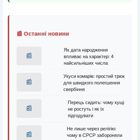
📰 Останні новини
Як дата народження
📰
впливає на характер: 4
найсильніших числа
Укуси комарів: простий трюк
📰
для швидкого полегшення
свербіння
Перець сидить: чому кущі
📰
не ростуть і як їх
підгодувати
Не лише через релігію:
📰
чому в СРСР забороняли