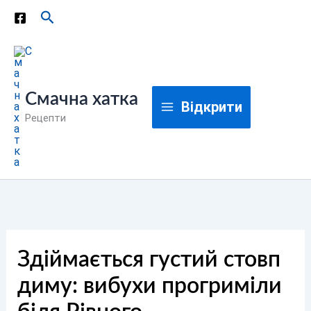
Перейти
Пошук
до
вмісту
Смачна хатка
Відкрити
Рецепти
Здіймається густий стовп
диму: вибухи прогриміли