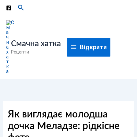
Перейти
Пошук
до
вмісту
Смачна хатка
Відкрити
Рецепти
Як виглядає молодша
дочка Меладзе: рідкісне