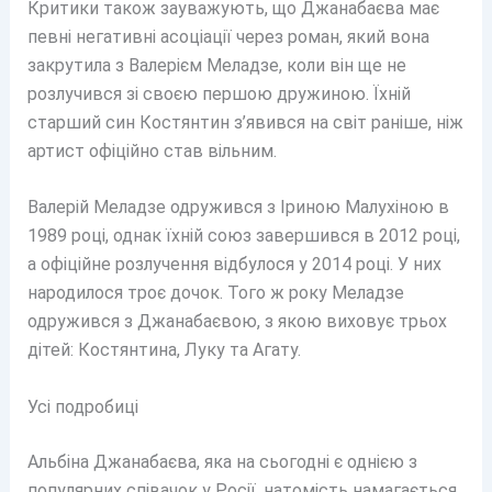
Критики також зауважують, що Джанабаєва має
певні негативні асоціації через роман, який вона
закрутила з Валерієм Меладзе, коли він ще не
розлучився зі своєю першою дружиною. Їхній
старший син Костянтин з’явився на світ раніше, ніж
артист офіційно став вільним.
Валерій Меладзе одружився з Іриною Малухіною в
1989 році, однак їхній союз завершився в 2012 році,
а офіційне розлучення відбулося у 2014 році. У них
народилося троє дочок. Того ж року Меладзе
одружився з Джанабаєвою, з якою виховує трьох
дітей: Костянтина, Луку та Агату.
Усі подробиці
Альбіна Джанабаєва, яка на сьогодні є однією з
популярних співачок у Росії, натомість намагається