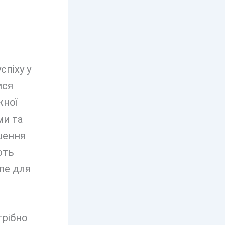
спіху у
ися
жної
ми та
шення
ють
ле для
трібно