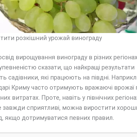
стити розкішний урожай винограду
свід вирощування винограду в різних регіонах
 упевненістю сказати, що найкращі результати
ь садівники, які працюють на півдні. Наприкл
дарі Криму часто отримують вражаючі врожаї 
них витратах. Проте, навіть у північних регіона
е завжди сприятливі, можна виростити хорош
д, якщо дотримуватися певних правил.