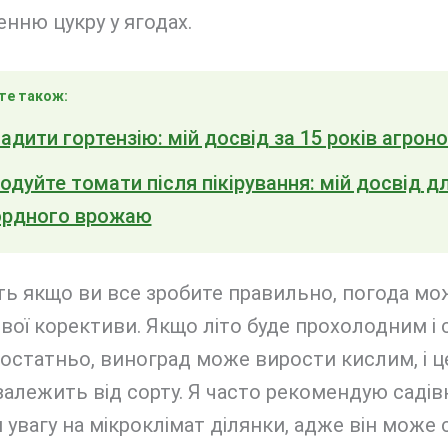
нню цукру у ягодах.
те також:
адити гортензію: мій досвід за 15 років агроно
одуйте томати після пікірування: мій досвід д
ордного врожаю
ть якщо ви все зробите правильно, погода мо
вої корективи. Якщо літо буде прохолодним і 
остатньо, виноград може вирости кислим, і ц
алежить від сорту. Я часто рекомендую саді
 увагу на мікроклімат ділянки, адже він може 