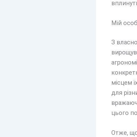
вплинути
Мій особ
З власно
вирощув
агрономі
конкретн
місцем ї
для різн
вражаючі
цього по
Отже, що