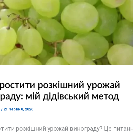
ростити розкішний урожай
раду: мій дідівський метод
я
/
21 Червня, 2026
стити розкішний урожай винограду? Це питан