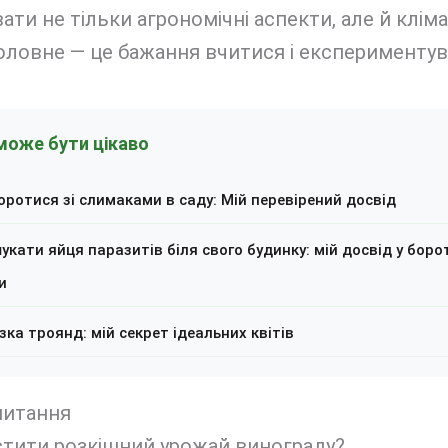
ати не тільки агрономічні аспекти, але й клім
оловне — це бажання вчитися і експериментув
може бути цікаво
оротися зі слимаками в саду: Мій перевірений досвід
укати яйця паразитів біля свого будинку: мій досвід у борот
и
зка троянд: мій секрет ідеальних квітів
питання
стити розкішний урожай винограду?