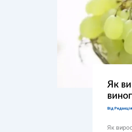
Як ви
виног
Від
Редакці
Як виро