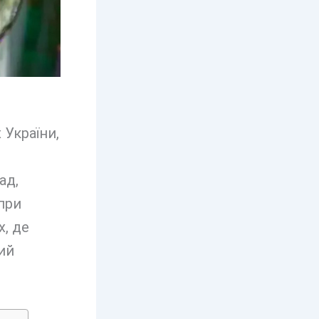
 України,
ад,
при
х, де
ий