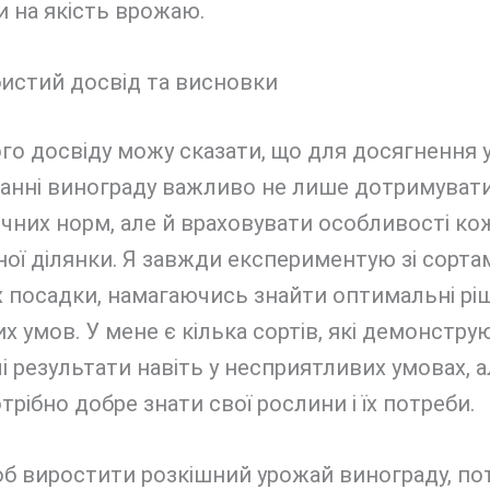
 на якість врожаю.
истий досвід та висновки
го досвіду можу сказати, що для досягнення у
анні винограду важливо не лише дотримуват
чних норм, але й враховувати особливості ко
ої ділянки. Я завжди експериментую зі сорта
х посадки, намагаючись знайти оптимальні рі
их умов. У мене є кілька сортів, які демонстру
 результати навіть у несприятливих умовах, а
трібно добре знати свої рослини і їх потреби.
б виростити розкішний урожай винограду, по