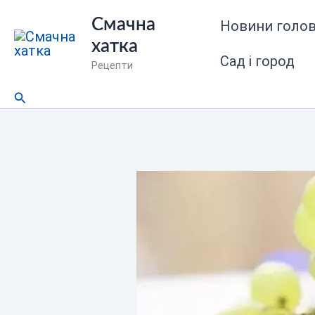
Перейти
Смачна
Новини голов
до
хатка
вмісту
Сад і город
Рецепти
Пошук