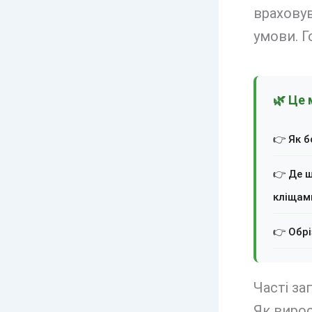
враховув
умови. Г
🌿 Це 
👉 Як б
👉 Де ш
кліщам
👉 Обрі
Часті за
Як виро