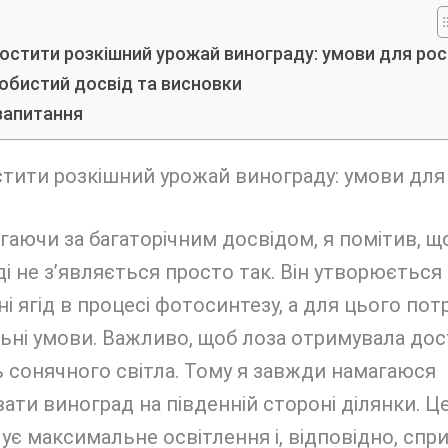
ростити розкішний урожай винограду: умови для рос
обистий досвід та висновки
запитання
тити розкішний урожай винограду: умови для
гаючи за багаторічним досвідом, я помітив, що
і не з’являється просто так. Він утворюється
і ягід в процесі фотосинтезу, а для цього потр
ьні умови. Важливо, щоб лоза отримувала до
ь сонячного світла. Тому я завжди намагаюся
ати виноград на південній стороні ділянки. Ц
ує максимальне освітлення і, відповідно, спр