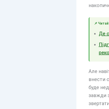
накопиче
📌 Читай
Де с
Підг
рек
Але наві
внести с
буде нед
завжди з
звертати