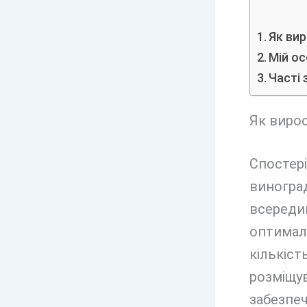
Як ви
Мій ос
Часті 
Як вирос
Спостері
виноград
всередин
оптимал
кількіст
розміщув
забезпеч