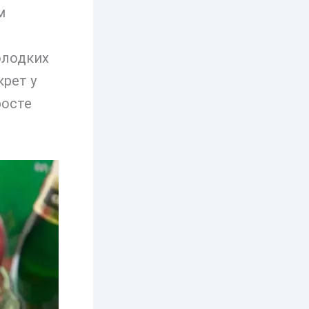
м
олодких
крет у
росте