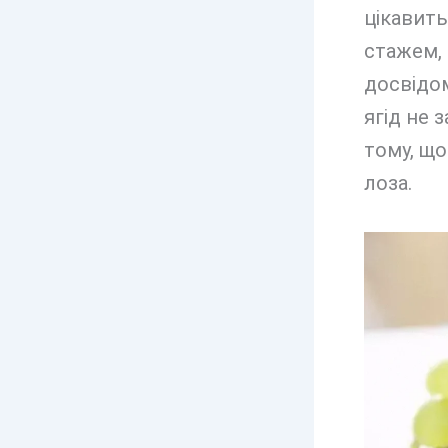
цікавить
стажем,
досвідом
ягід не 
тому, що
лоза.