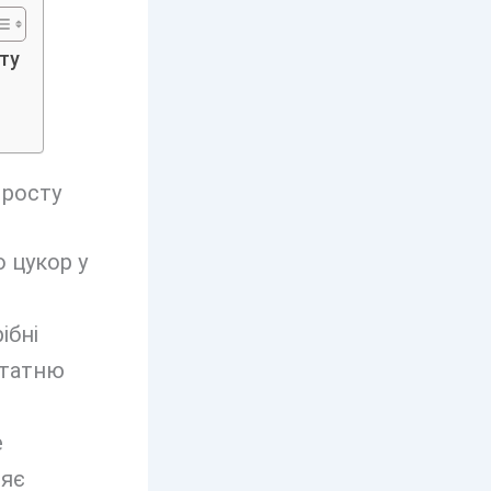
ту
 росту
 цукор у
ібні
статню
е
ияє