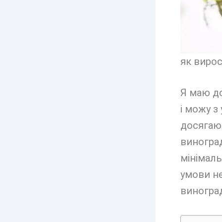
як виро
Я маю до
і можу з
досягают
виногра
мінімаль
умови н
виногра