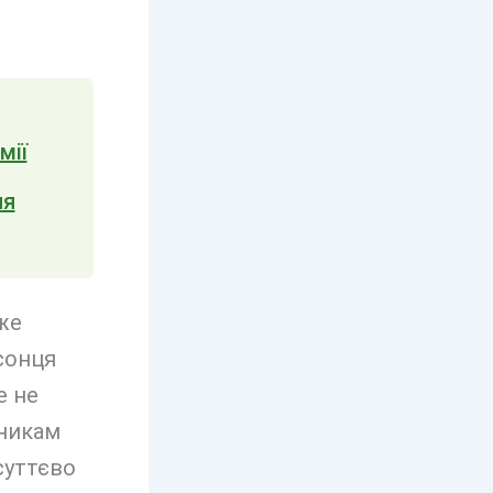
мії
ля
же
сонця
е не
вникам
суттєво