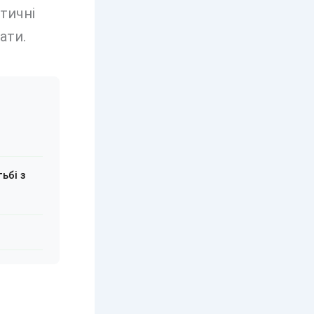
атичні
ати.
ьбі з