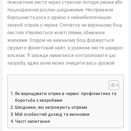
пожовтіння листя через стресові погодні умови або
пошкодження рослин шкідниками. Несправжня
борошниста роса є однією з найнебезпечніших
хвороб огірків у червні. Спочатку на верхньому боці
листків з’являються жовті плями, обмежені
жилками. Згодом на нижньому боці формується
сірувато-фіолетовий наліт, а уражене листя швидко
висихає. Я завжди намагаюся контролювати цю
хворобу, адже вона може знищити весь урожай.
Як вирощувати огірки в червні: профілактика та
боротьба з хворобами
Шкідники, які загрожують огіркам
Мій особистий досвід та висновки
Часті запитання