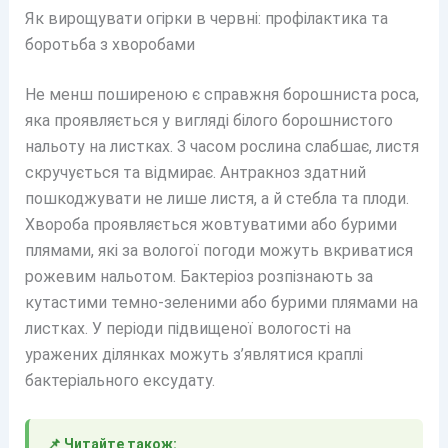
Як вирощувати огірки в червні: профілактика та
боротьба з хворобами
Не менш поширеною є справжня борошниста роса,
яка проявляється у вигляді білого борошнистого
нальоту на листках. З часом рослина слабшає, листя
скручується та відмирає. Антракноз здатний
пошкоджувати не лише листя, а й стебла та плоди.
Хвороба проявляється жовтуватими або бурими
плямами, які за вологої погоди можуть вкриватися
рожевим нальотом. Бактеріоз розпізнають за
кутастими темно-зеленими або бурими плямами на
листках. У періоди підвищеної вологості на
уражених ділянках можуть з’являтися краплі
бактеріального ексудату.
📌 Читайте також: