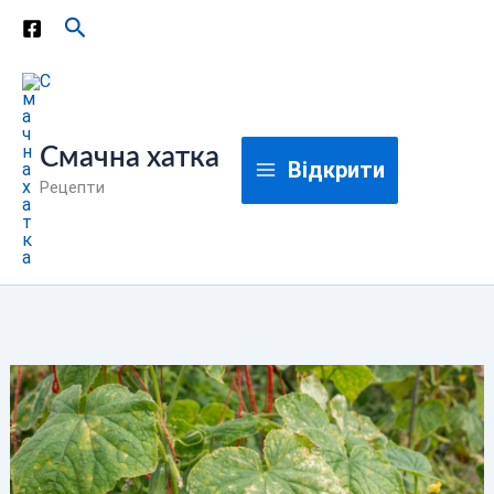
Перейти
Пошук
до
вмісту
Смачна хатка
Відкрити
Рецепти