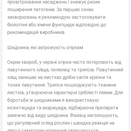
провітрювання насаджень і знижує ризик
поширення патогенів. За перших ознак
захворювань я рекомендую застосовувати
біологічні або хімічні фунгіциди відповідно до
рекомендацій виробників.
Шкідники, які загрожують огіркам
Окрім хвороб, у червні огірки часто потерпають від
павутинного кліща, попелиці та трипсів. Павутинний
кліщ залишає на листках дрібні світлі крапки та
тонке павутиння. Трипси пошкоджують тканини
листків, утворюючи характерні сріблясті плями. Для
боротьби зі шкідниками я використовую
інсектициди та акарициди, підбираючи препарати
залежно від виду шкідника. Фахівці наголошують,
що регулярний огляд рослин і швидка реакція на
перші симптоми ураження залишаються