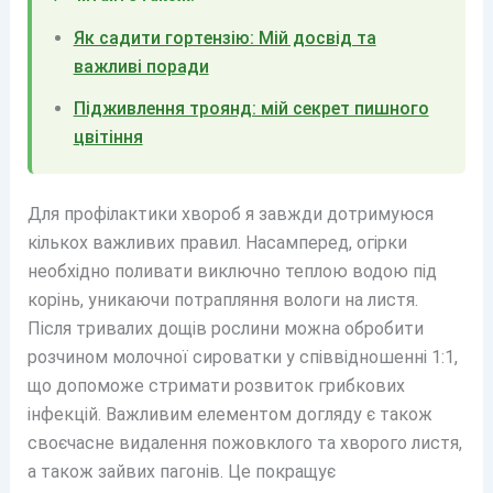
Як садити гортензію: Мій досвід та
важливі поради
Підживлення троянд: мій секрет пишного
цвітіння
Для профілактики хвороб я завжди дотримуюся
кількох важливих правил. Насамперед, огірки
необхідно поливати виключно теплою водою під
корінь, уникаючи потрапляння вологи на листя.
Після тривалих дощів рослини можна обробити
розчином молочної сироватки у співвідношенні 1:1,
що допоможе стримати розвиток грибкових
інфекцій. Важливим елементом догляду є також
своєчасне видалення пожовклого та хворого листя,
а також зайвих пагонів. Це покращує