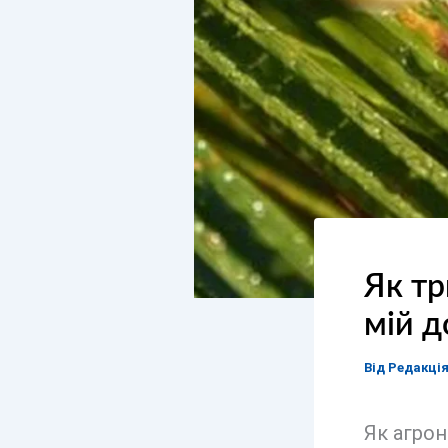
Як тр
мій д
Від
Редакці
Як агрон