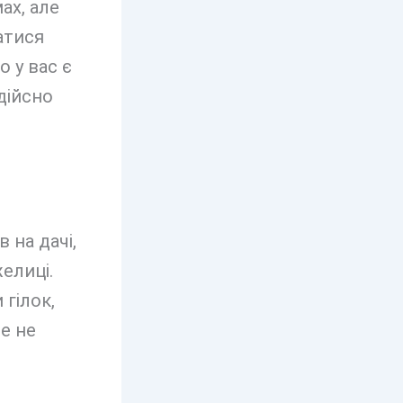
ах, але
атися
 у вас є
дійсно
 на дачі,
желиці.
 гілок,
е не