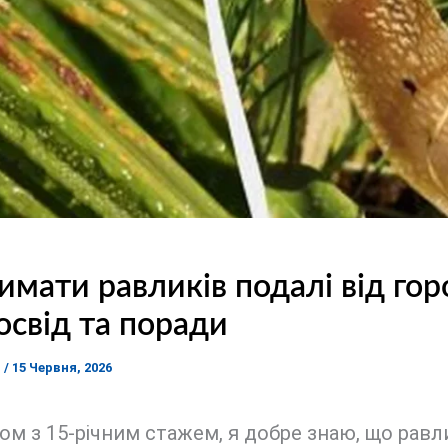
имати равликів подалі від гор
освід та поради
я
/
15 Червня, 2026
ом з 15-річним стажем, я добре знаю, що равл