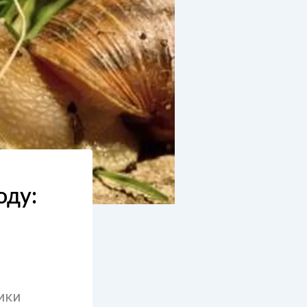
оду:
ики