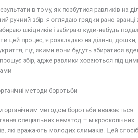
езультати в тому, як позбутися равликів на діл
ний ручний збір: я оглядаю грядки рано вранці 
 збираю шкідників і забираю куди-небудь подал
и цей процес, я розкладаю на ділянці дошки,
 укриття, під якими вони будуть збиратися вде
прощує збір, адже равлики ховаються під цим
ами.
органічні методи боротьби
м органічним методом боротьби вважається
тання спеціальних нематод – мікроскопічних
ів, які вражають молодих слимаків. Цей спосі