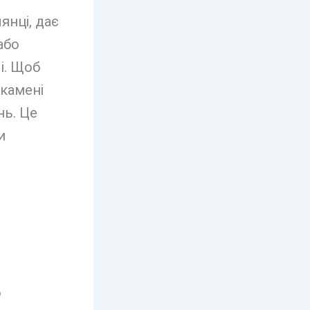
янці, дає
або
і. Щоб
 камені
нь. Це
и
б