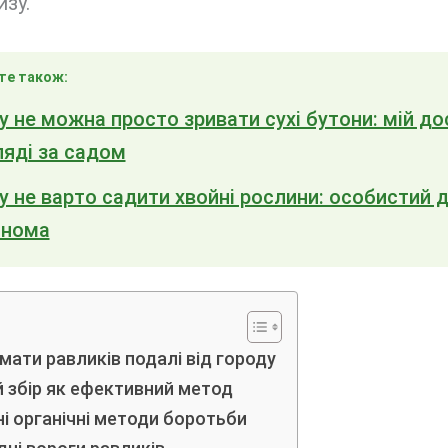
изу.
те також:
 не можна просто зривати сухі бутони: мій до
яді за садом
 не варто садити хвойні рослини: особистий 
онома
мати равликів подалі від городу
й збір як ефективний метод
і органічні методи боротьби