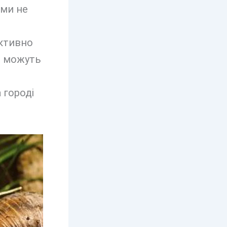
ими не
активно
і можуть
 городі