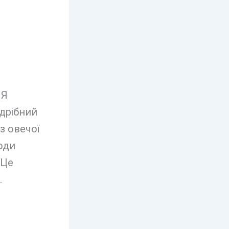
 Я
дрібний
з овечої
оди
 Це
.