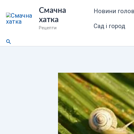
Перейти
Смачна
Новини голов
до
хатка
вмісту
Сад і город
Рецепти
Пошук