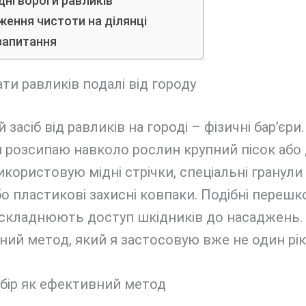
ні вороги равликів
ження чистоти на ділянці
запитання
ти равликів подалі від городу
 засіб від равликів на городі – фізичні бар’єри.
 розсипаю навколо рослин крупний пісок або 
використовую мідні стрічки, спеціальні гранули 
о пластикові захисні ковпаки. Подібні перешк
ускладнюють доступ шкідників до насаджень.
ний метод, який я застосовую вже не один рік
бір як ефективний метод