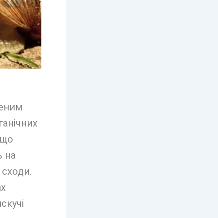
неним
ганічних
 що
ь на
 сходи.
ах
скучі