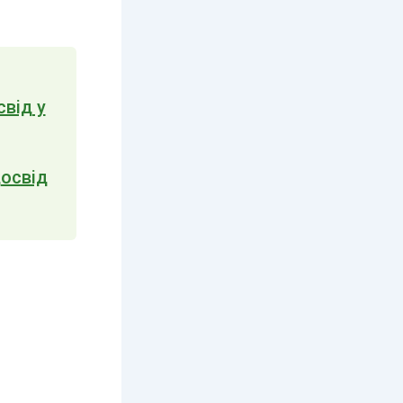
свід у
досвід