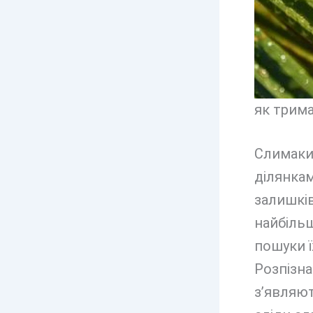
як трима
Слимаки 
ділянкам
залишків
найбільш
пошуки ї
Розпізна
з’являют