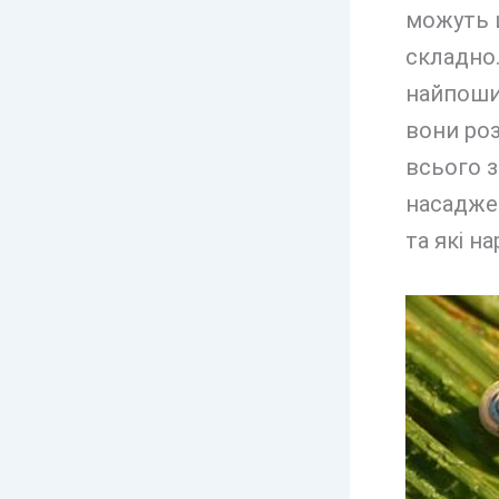
можуть ш
складно
найпошир
вони ро
всього з
насаджен
та які н