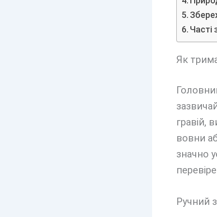
Природ
Збере
Часті 
Як трима
Головний
зазвичай
гравій, 
вовни аб
значно 
перевіре
Ручний з