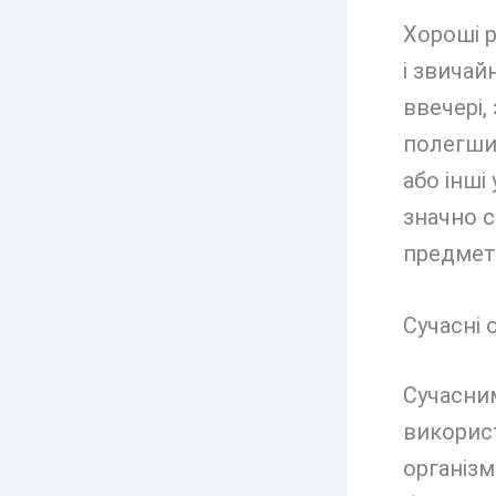
Хороші р
і звичай
ввечері,
полегшит
або інші
значно с
предмет
Сучасні 
Сучасни
викорис
організм