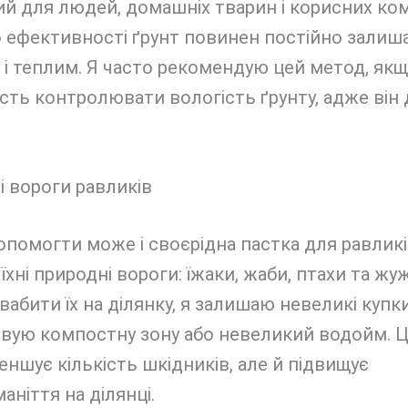
й для людей, домашніх тварин і корисних ком
о ефективності ґрунт повинен постійно залиш
і теплим. Я часто рекомендую цей метод, якщо
ть контролювати вологість ґрунту, адже він 
 вороги равликів
помогти може і своєрідна пастка для равликів
 їхні природні вороги: їжаки, жаби, птахи та жу
абити їх на ділянку, я залишаю невеликі купки
вую компостну зону або невеликий водойм. Ц
ншує кількість шкідників, але й підвищує
маніття на ділянці.