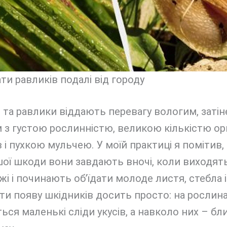
ти равликів подалі від городу
та равлики віддають перевагу вологим, заті
 з густою рослинністю, великою кількістю ор
 і пухкою мульчею. У моїй практиці я помітив,
ої шкоди вони завдають вночі, коли виходят
жі і починають об’їдати молоде листя, стебла і
ти появу шкідників досить просто: на рослин
ься маленькі сліди укусів, а навколо них – бли