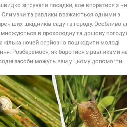
видко зіпсувати посадки, але впоратися з н
. Слимаки та равлики вважаються одними з
еніших шкідників саду та городу. Особливо 
змножуються в прохолодну та дощову погоду 
а кілька ночей серйозно пошкодити молоді
ня. Розберемося, як боротися з равликами на
ародні засоби можуть вам у цьому допомогти.