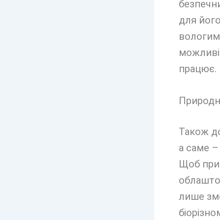
безпечни
для йог
вологим 
можливіс
працює.
Природні
Також до
а саме –
Щоб прив
облашто
лише зме
біорізно