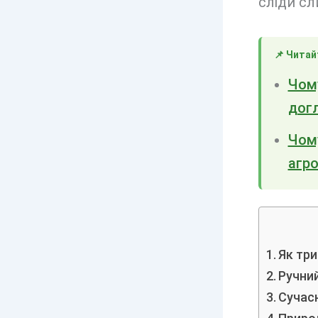
сліди сл
📌 Читай
Чому
догл
Чому
агр
Як три
Ручни
Сучасн