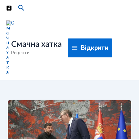
Перейти
Пошук
до
вмісту
Смачна хатка
Відкрити
Рецепти