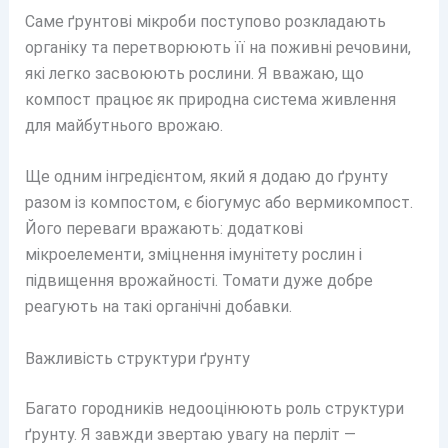
Саме ґрунтові мікроби поступово розкладають
органіку та перетворюють її на поживні речовини,
які легко засвоюють рослини. Я вважаю, що
компост працює як природна система живлення
для майбутнього врожаю.
Ще одним інгредієнтом, який я додаю до ґрунту
разом із компостом, є біогумус або вермикомпост.
Його переваги вражають: додаткові
мікроелементи, зміцнення імунітету рослин і
підвищення врожайності. Томати дуже добре
реагують на такі органічні добавки.
Важливість структури ґрунту
Багато городників недооцінюють роль структури
ґрунту. Я завжди звертаю увагу на перліт —