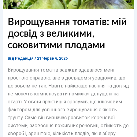
Вирощування томатів: мій
досвід з великими,
соковитими плодами
Від
Редакція
/
21 Червня, 2026
Вирощування томатів завжди здавалося мені
простою справою, але з досвідом я усвідомив, що
це зовсім не так. Навіть найкраще насіння та догляд
не можуть компенсувати помилки, допущені на
старті. У своїй практиці я зрозумів, що ключовим
фактором для успішного вирощування є якість
ґрунту. Саме він визначає розвиток кореневої
системи, засвоєння поживних речовин, стійкість до
хвороб і, зрештою, кількість плодів, які я зберу