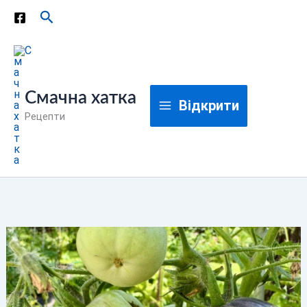
Перейти
Пошук
до
вмісту
Смачна хатка
Відкрити
Рецепти