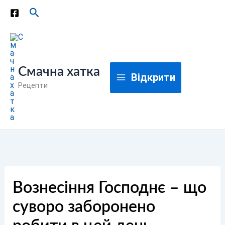
Перейти
Пошук
до
вмісту
Смачна хатка
Відкрити
Рецепти
Вознесіння Господнє – що
суворо заборонено