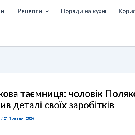
ні
Рецепти
Поради на кухні
Кори
кова таємниця: чоловік Поляк
ив деталі своїх заробітків
я
/
21 Травня, 2026