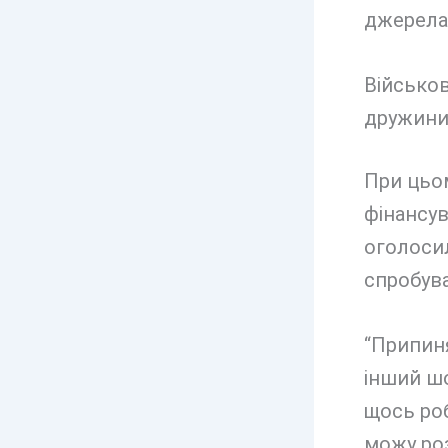
джерела
Військов
дружин
При цьо
фінансув
оголосил
спробува
“Припиня
інший шо
щось роб
можу роз