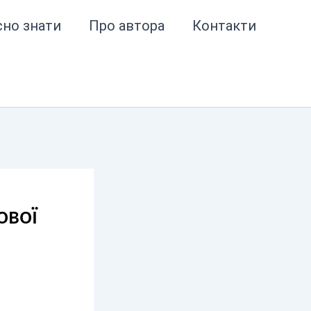
сно знати
Про автора
Контакти
ової