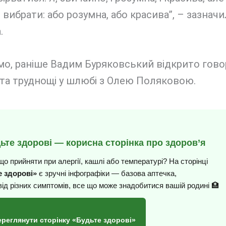
 вибрати: або розумна, або красива”, – зазначи
.
мо, раніше Вадим Буряковський відкрито гово
та труднощі у шлюбі з Олею Поляковою.
дьте здорові — корисна сторінка про здоров’я
що прийняти при алергії, кашлі або температурі? На сторінці
 здорові»
є зручні інфографіки — базова аптечка,
від різних симптомів, все що може знадобитися вашій родині 🏥
ереглянути сторінку «Будьте здорові»