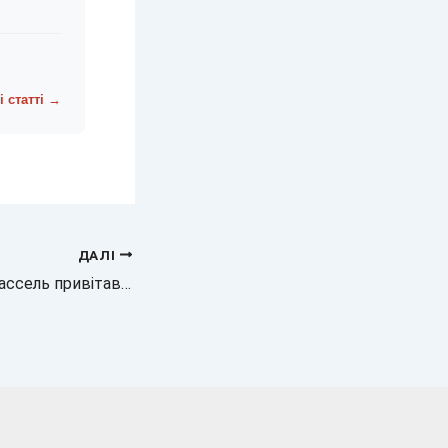
і статті →
ДАЛІ
Новина: Венсан Кассель привітав доньку з 16-річчям