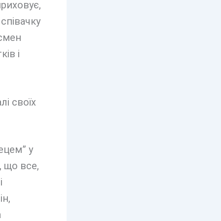
риховує,
співачку
есмен
ків і
ецем” у
 що все,
і
ін,
а