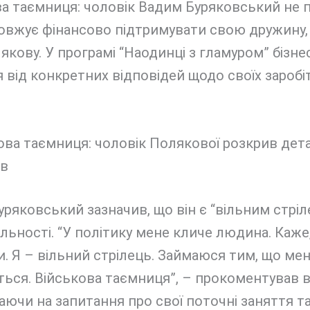
а таємниця: чоловік Вадим Буряковський не п
овжує фінансово підтримувати свою дружину, 
кову. У програмі “Наодинці з гламуром” бізн
 від конкретних відповідей щодо своїх заробіт
ряковський зазначив, що він є “вільним стріл
яльності. “У політику мене кличе людина. Каже,
. Я – вільний стрілець. Займаюся тим, що мен
ься. Військова таємниця”, – прокоментував в
аючи на запитання про свої поточні заняття т