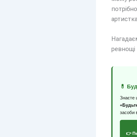
потрібно
артистка
Нагадає
ревнощі 
💊 Бу
Знаєте 
«Будьте
засоби 
👉 П