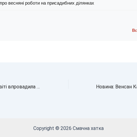
про весняні роботи на присадибних ділянках
Вс
Перша країна у світі впровадила чотириденний робочий тиждень: вражаючі результати
Copyright © 2026 Смачна хатка