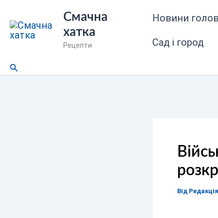
Перейти
Смачна
Новини голов
до
хатка
вмісту
Сад і город
Рецепти
Пошук
Війсь
розкр
Від
Редакці