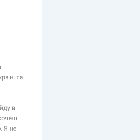
а
раїні та
йду в
 хочеш
. Я не