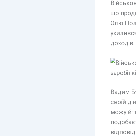
Військов
що прод
Олю Поля
ухилився
доходів.
Вадим Бу
своїй ді
можу йти
подобаєт
відповід