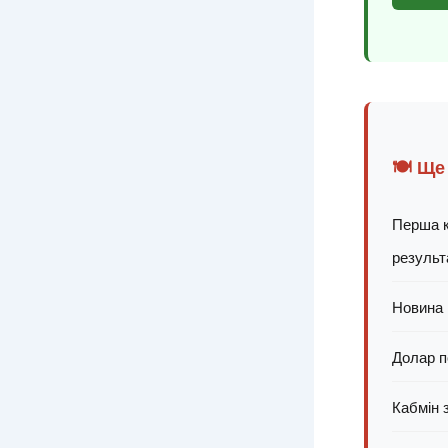
🍽️ Ще
Перша к
результ
Новина 
Долар п
Кабмін 