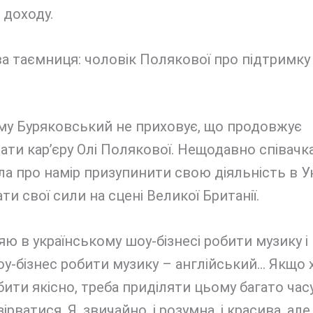
 доходу.
а таємниця: чоловік Полякової про підтримку
и
му Буряковський не приховує, що продовжує
ати кар’єру Олі Полякової. Нещодавно співачк
а про намір призупинити свою діяльність в Ук
ти свої сили на сцені Великої Британії.
ю в українському шоу-бізнесі робити музику і 
у-бізнес робити музику – англійський… Якщо
ити якісно, треба приділяти цьому багато часу
ірватися. Я, звичайно, і розумна, і красива, але