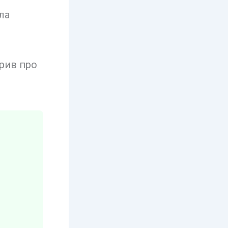
ла
рив про