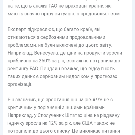
на те, що в аналізі FAO не враховані країни, які
мають значно гіршу ситуацію з продовольством.
Експерт підкреслює, що багато країн, які
стикаються з серйозними продовольчими
проблемами, не були включені до цього звіту.
Наприклад, Венесуела, де ціни на продукти зросли
приблизно на 250% за рік, взагалі не потрапила до
рейтингу FAO. Пендзин вважає, що відсутність
таких даних є серйозним недоліком у прогнозах
організації.
Він зазначив, що зростання цін на рівні 9% не є
критичним у порівнянні з іншими країнами.
Наприклад, у Сполучених Штатах ціна на різдвяну
індичку зросла на 12% за рік, але США також не
потрапили до цього списку. Це викликає питання