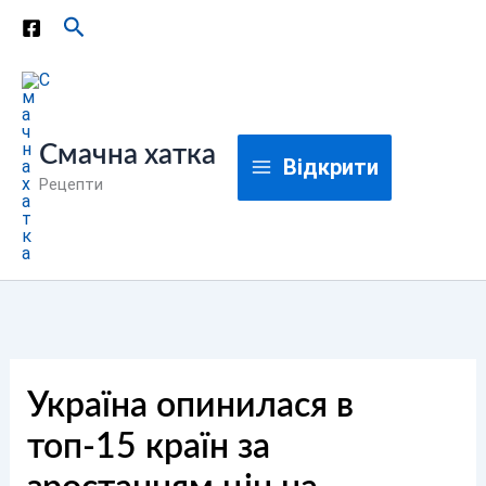
Перейти
Пошук
до
вмісту
Смачна хатка
Відкрити
Рецепти
Україна опинилася в
топ-15 країн за