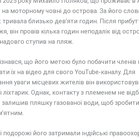
і 2025 року Михайло Поляков, що проживає в А
на моторному човні до острова. За його слов
тривала близько дев’яти годин. Після прибут
я, він провів кілька годин неподалік від остро
надовго ступив на пляж.
ізнався, що його метою було побачити членів 
ати їх на відео для свого YouTube-каналу. Для
ння уваги місцевих жителів він використовув
і ліхтарик. Однак, контакту з племенем не відб
залишив пляшку газованої води, щоб зробити
м’ятним.
єї подорожі його затримали індійські правоохор