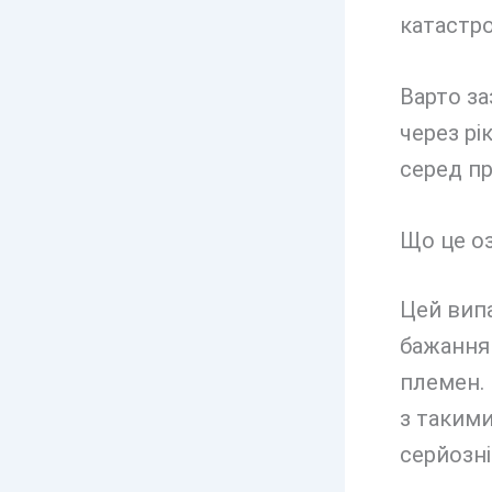
катастро
Варто за
через рі
серед пр
Що це оз
Цей випа
бажання
племен. 
з такими
серйозні