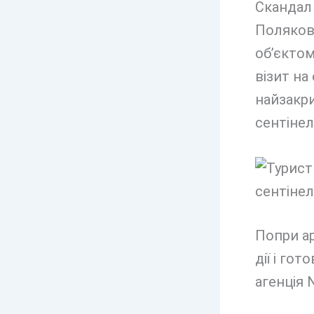
Скандал 
Полякова
об’єктом
візит на
найзакри
сентінел
Попри ар
дії і го
агенція 