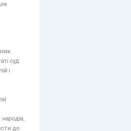
але
изик
аті суд
ій і
nal
народів,
ести до