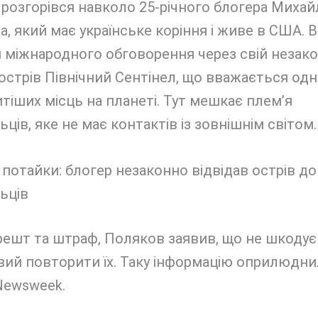
розгорівся навколо 25-річного блогера Михай
, який має українське коріння і живе в США. В
 міжнародного обговорення через свій незак
 острів Північний Сентінел, що вважається од
тіших місць на планеті. Тут мешкає плем’я
ьців, яке не має контактів із зовнішнім світом.
ешт та штраф, Поляков заявив, що не шкодує 
товий повторити їх. Таку інформацію оприлюдни
Newsweek.