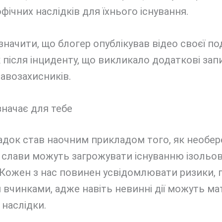
фічних наслідків для їхнього існування.
значити, що блогер опублікував відео своєї п
к після інциденту, що викликало додаткові за
авозахисників.
начає для тебе
док став наочним прикладом того, як необере
 слави можуть загрожувати існуванню ізольо
Кожен з нас повинен усвідомлювати ризики, п
 вчинками, адже навіть невинні дії можуть ма
 наслідки.