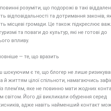
повинні розуміти, що подорожі в такі віддален
ь відповідальності та дотримання законів, як
ть місцеві громади. Це також підкреслює важ
туризмі та поваги до культур, які не готові до
ього впливу.
овніше — те, що вразить
 шокуючим є те, що блогер не лише ризикува
а й життям цілої спільноти, намагаючись зафі
із плем’ям, яке не повинно мати жодних контак
м світом. Його дії викликали обурення серед
хисників, адже навіть найменший контакт мо