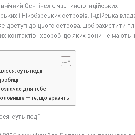
івнічний Сентінел є частиною індійських
ьких і Нікобарських островів. Індійська влад
є доступ до цього острова, щоб захистити пл
х контактів і хвороб, до яких вони не мають і
лося: суть події
дробиці
 означає для тебе
оловніше — те, що вразить
ся: суть події