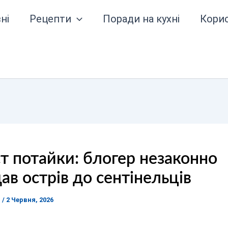
ні
Рецепти
Поради на кухні
Кори
т потайки: блогер незаконно
дав острів до сентінельців
я
/
2 Червня, 2026