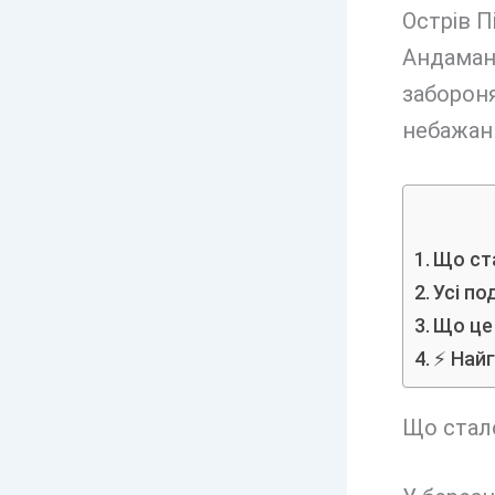
Острів П
Андаманс
забороня
небажани
Що ста
Усі по
Що це
⚡ Найг
Що стало