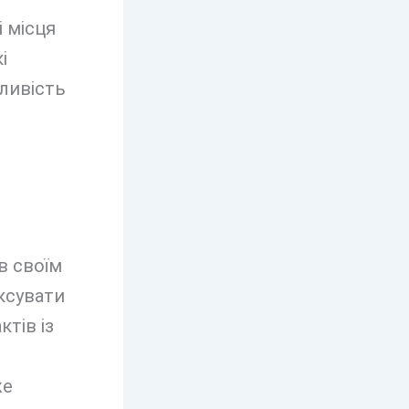
і місця
і
ливість
в своїм
ксувати
тів із
же