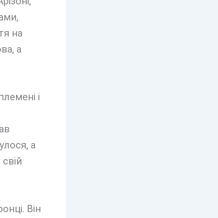
різоні,
ами,
тя на
ва, а
племені і
ав
улося, а
 свій
онці. Він