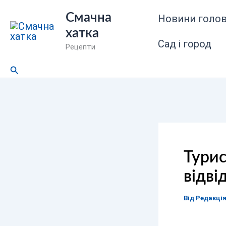
Перейти
Смачна
Новини голов
до
хатка
вмісту
Сад і город
Рецепти
Пошук
Турис
відві
Від
Редакці