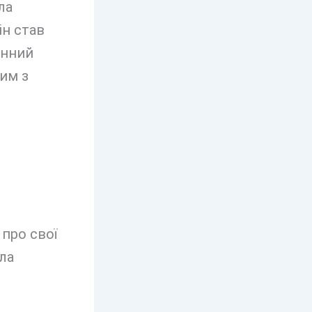
ла
ін став
онний
ним з
про свої
ла