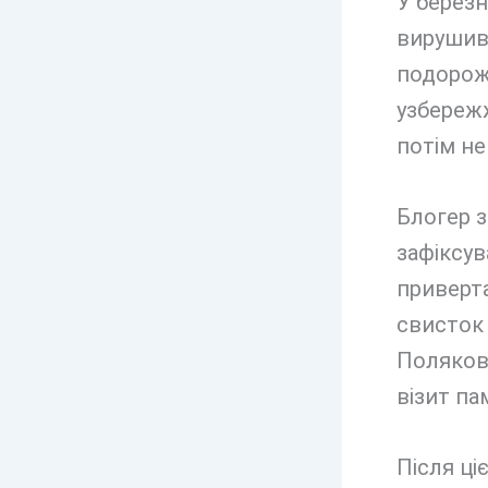
У березн
вирушив 
подорож 
узбережж
потім не
Блогер з
зафіксув
приверта
свисток 
Поляков 
візит па
Після ці