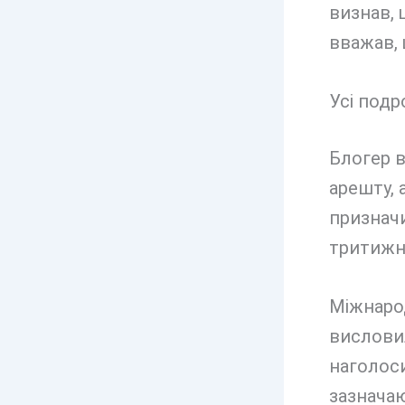
визнав, 
вважав, 
Усі подр
Блогер 
арешту, 
призначи
тритижне
Міжнарод
висловил
наголоси
зазначаю