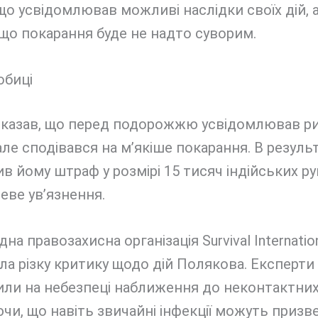
що усвідомлював можливі наслідки своїх дій, 
що покарання буде не надто суворим.
обиці
вказав, що перед подорожжю усвідомлював р
але сподівався на м’якіше покарання. В результ
в йому штраф у розмірі 15 тисяч індійських руп
ве ув’язнення.
на правозахисна організація Survival Internatio
а різку критику щодо дій Полякова. Експерти
ли на небезпеці наближення до неконтактних 
чи, що навіть звичайні інфекції можуть призв