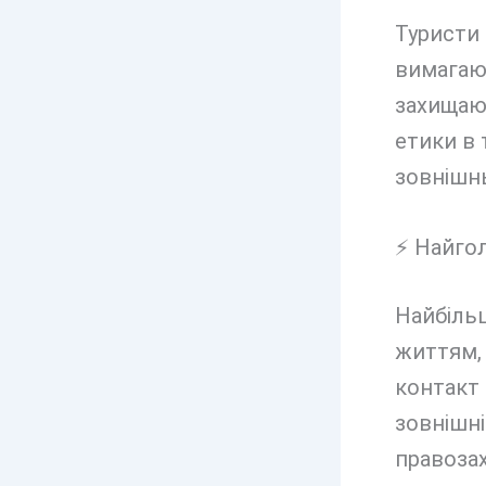
Туристи 
вимагают
захищаю
етики в 
зовнішн
⚡ Найгол
Найбільш
життям, 
контакт 
зовнішні
правоза