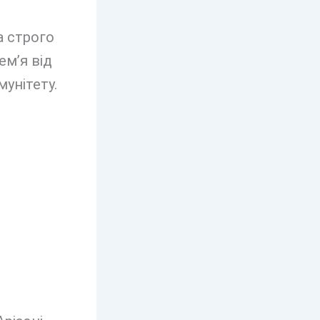
а строго
ем’я від
мунітету.