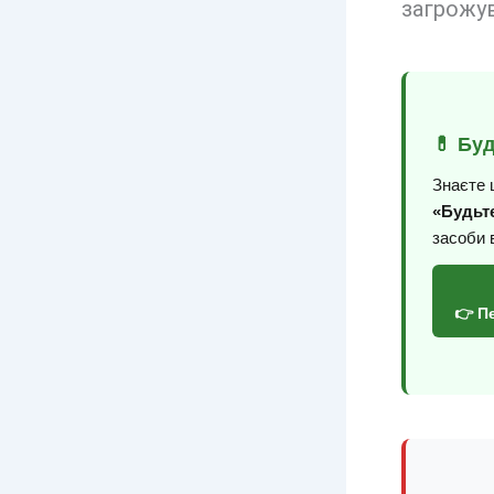
загрожув
💊 Бу
Знаєте 
«Будьте
засоби 
👉 П