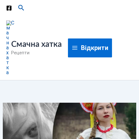
Перейти
Пошук
до
вмісту
Смачна хатка
Відкрити
Рецепти