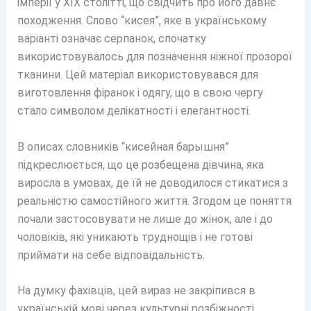
імперії у XIX столітті, що свідчить про його давнє
походження. Слово “кисея”, яке в українському
варіанті означає серпанок, спочатку
використовувалось для позначення ніжної прозорої
тканини. Цей матеріал використовувався для
виготовлення фіранок і одягу, що в свою чергу
стало символом делікатності і елегантності.
В описах словників “кисейная барышня”
підкреслюється, що це розбещена дівчина, яка
виросла в умовах, де їй не доводилося стикатися з
реальністю самостійного життя. Згодом це поняття
почали застосовувати не лише до жінок, але і до
чоловіків, які уникають труднощів і не готові
приймати на себе відповідальність.
На думку фахівців, цей вираз не закріпився в
українській мові через культурні розбіжності.