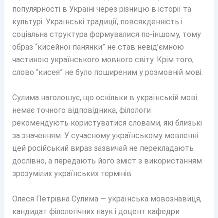
популярності в Україні через різницю в історії та
культурі. Українські традиції, повсякденність і
соціальна структура формувалися по-іншому, тому
образ “кисейної панянки” не став невід’ємною
частиною українського мовного світу. Крім того,
слово “кисея” не було поширеним у розмовній мові.
Сулима наголошує, що оскільки в українській мові
немає точного відповідника, філологи
рекомендують користуватися словами, які близькі
за значенням. У сучасному українському мовленні
цей російський вираз зазвичай не перекладають
дослівно, а передають його зміст з використанням
зрозумілих українських термінів.
Олеся Петрівна Сулима — українська мовознавиця,
кандидат філологічних наук і доцент кафедри