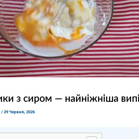
ки з сиром — найніжніша вип
я
/
29 Червня, 2026