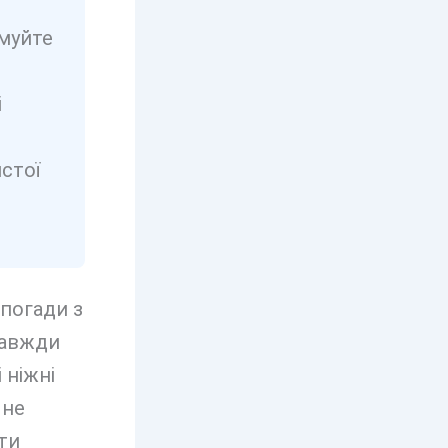
рмуйте
і
стої
спогади з
 завжди
 ніжні
 не
ти