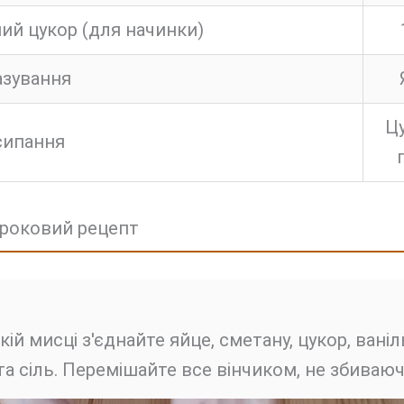
ий цукор (для начинки)
азування
Ц
сипання
кроковий рецепт
кій мисці з'єднайте яйце, сметану, цукор, вані
та сіль. Перемішайте все вінчиком, не збиваюч