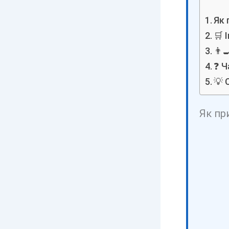
Як 
🛒 
👨‍
❓ Ч
💡 
Як пр