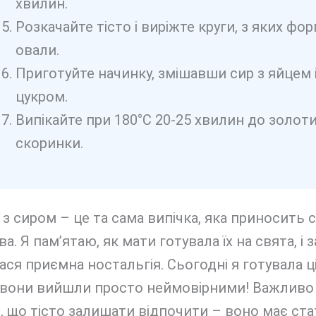
хвилин.
Розкачайте тісто і виріжте круги, з яких фо
овали.
Приготуйте начинку, змішавши сир з яйцем 
цукром.
Випікайте при 180°C 20-25 хвилин до золоти
скоринки.
з сиром – це та сама випічка, яка приносить 
а. Я пам’ятаю, як мати готувала їх на свята, і
ся приємна ностальгія. Сьогодні я готувала ці
і вони вийшли просто неймовірними! Важливо
, що тісто залишати відпочити – воно має ста