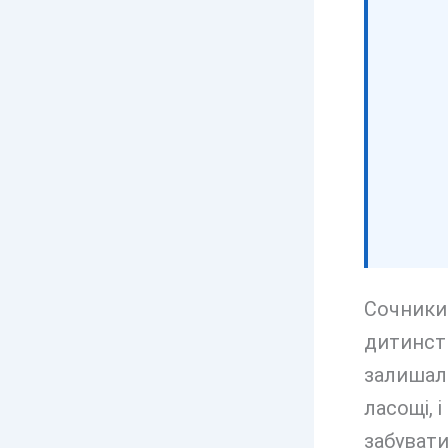
Сочники 
дитинств
залишала
ласощі, 
забувати