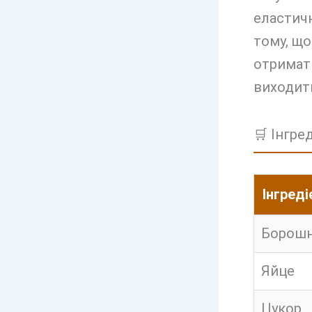
еластичн
тому, що
отримати
виходит
🛒 Інгре
Інгреді
Борош
Яйце
Цукор