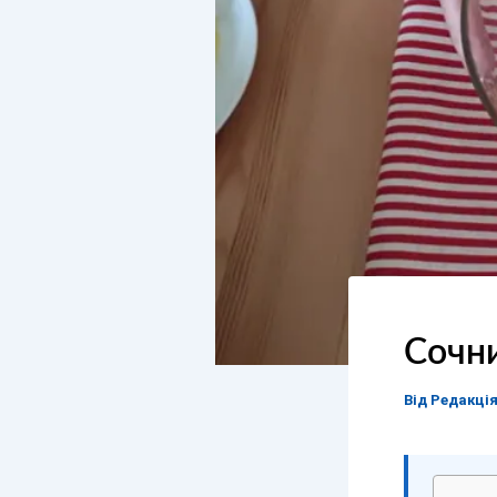
Сочни
Від
Редакці