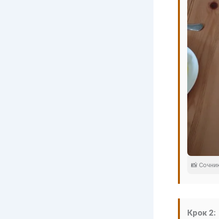
📸 Сочни
Крок 2: