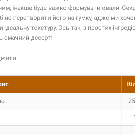
им, інакше буде важко формувати овали. Секр
б не перетворити його на гумку, адже ми хоч
 ідеальну текстуру. Ось так, з простих інгредіє
ь смачний десерт!
дієнти
єнт
Кі
но
25