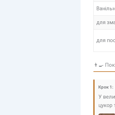
Ванільн
для зм
для по
👨‍🍳 По
Крок 1:
У вели
цукор 