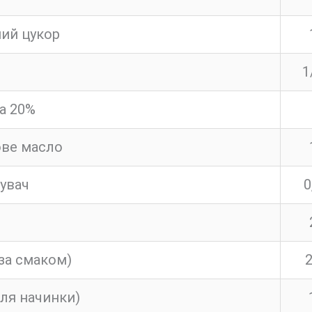
ний цукор
1
а 20%
ве масло
увач
0
за смаком)
2
ля начинки)