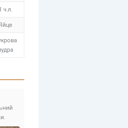
1 ч.л.
Яйце
укрова
пудра
льний
и.