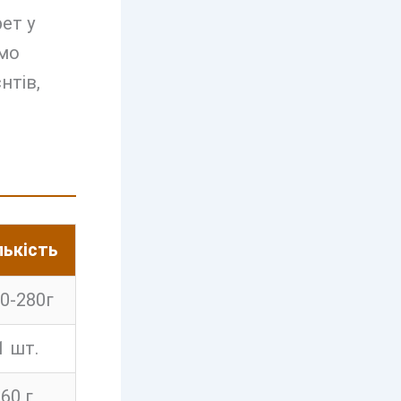
ет у
емо
нтів,
лькість
0-280г
1 шт.
60 г