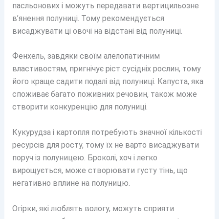
пасльонових і можуть передавати вертицильозне
в’янення полуниці. Тому рекомендується
висаджувати ці овочі на відстані від полуниці.
Фенхель, завдяки своїм алелопатичним
властивостям, пригнічує ріст сусідніх рослин, тому
його краще садити подалі від полуниці. Капуста, яка
споживає багато поживних речовин, також може
створити конкуренцію для полуниці.
Кукурудза і картопля потребують значної кількості
ресурсів для росту, тому їх не варто висаджувати
поруч із полуницею. Броколі, хоч і легко
вирощується, може створювати густу тінь, що
негативно вплине на полуницю.
Огірки, які люблять вологу, можуть сприяти