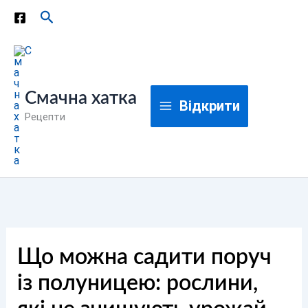
Перейти
Пошук
до
вмісту
Смачна хатка
Відкрити
Рецепти
Що можна садити поруч
із полуницею: рослини,