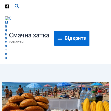
Перейти
Пошук
до
вмісту
Смачна хатка
Відкрити
Рецепти