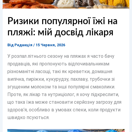
Ризики популярної їжі на
пляжі: мій досвід лікаря
Від
Редакція
/
15 Червня, 2026
У розпал літнього сезону на пляжах я часто бачу
продавців, які пропонують відпочивальникам
різноманітні ласощі, такі як креветки, домашня
випічка, пиріжки, кукурудзу, пахлаву, трубочки зі
згущеним молоком та інші популярні смаколики.
Проте, як лікар та нутриціолог, я хочу підкреслити,
що така їжа може становити серйозну загрозу для
здоров’я, особливо в умовах спеки, коли продукти
швидко псуються.