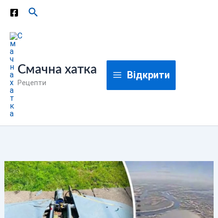
Перейти
Пошук
до
вмісту
Смачна хатка
Відкрити
Рецепти