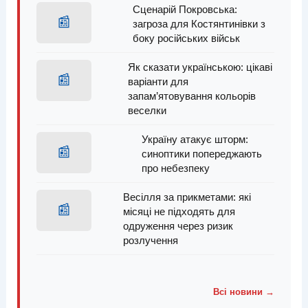
Сценарій Покровська:
📰
загроза для Костянтинівки з
боку російських військ
Як сказати українською: цікаві
📰
варіанти для
запам’ятовування кольорів
веселки
Україну атакує шторм:
📰
синоптики попереджають
про небезпеку
Весілля за прикметами: які
📰
місяці не підходять для
одруження через ризик
розлучення
Всі новини →