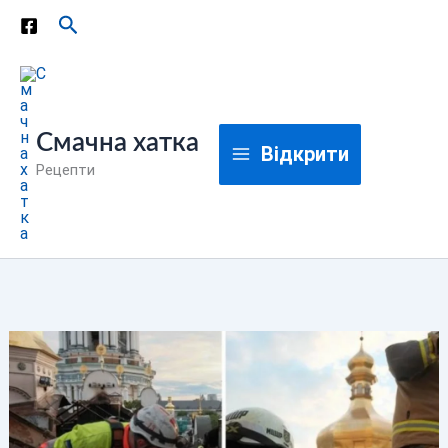
Перейти
Пошук
до
вмісту
Смачна хатка
Відкрити
Рецепти