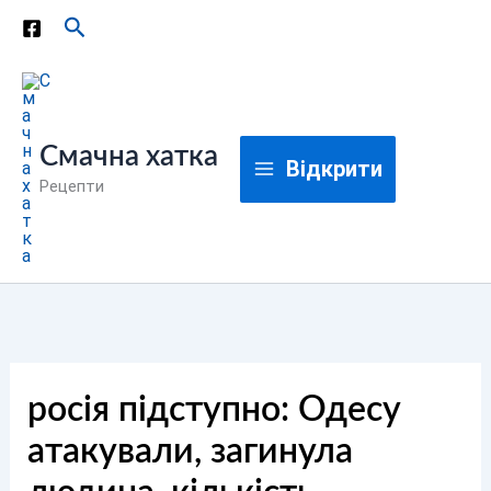
Перейти
Пошук
до
вмісту
Смачна хатка
Відкрити
Рецепти
росія підступно: Одесу
атакували, загинула