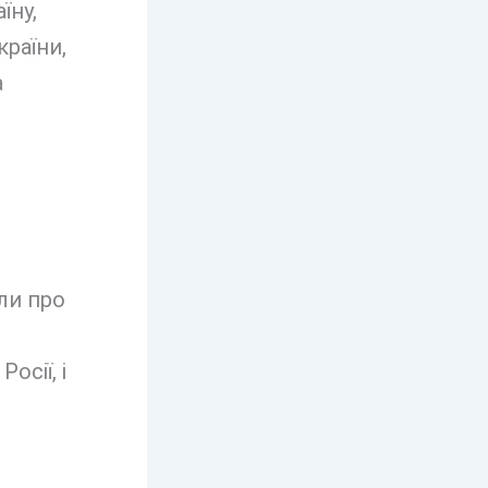
їну,
країни,
а
ли про
осії, і