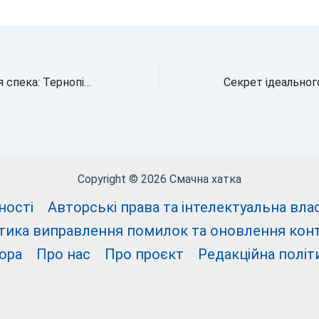
Прийде справжня спека: Тернопільщина готується до +27 градусів
Copyright © 2026 Смачна хатка
ності
Авторські права та інтелектуальна власні
тика виправлення помилок та оновлення кон
ора
Про нас
Про проєкт
Редакційна політ