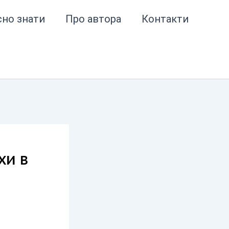
сно знати
Про автора
Контакти
хи в