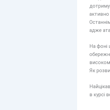
дотриму
активно
Останнім
адже ата
На фоні 
обережні
високому
Як розви
Найцікав
в курсі в