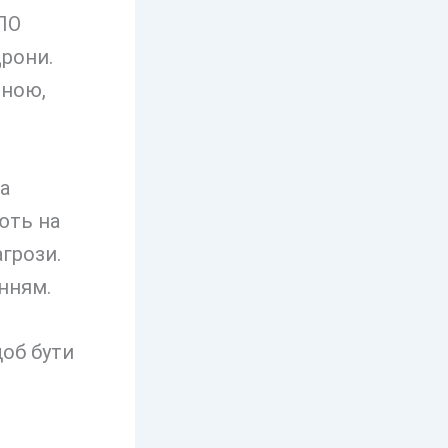
ПО
рони.
дною,
а
ють на
агрози.
нням.
щоб бути