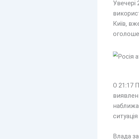
Увечері 
використ
Київ, вж
оголошен
О 21:17 
виявленн
наближаю
ситуаці
Влада за