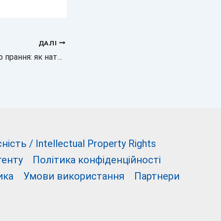
ДАЛІ
Секрет ідеального прання: як натуральна добавка перетворить рушники
сть / Intellectual Property Rights
тенту
Політика конфіденційності
ика
Умови використання
Партнери