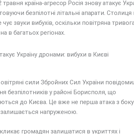
2 травня країна-агресор Росія знову атакує Укра
овуючи безпілотні літальні апарати. Столиця 
е чує звуки вибухів, оскільки повітряна тривог
а в багатьох регіонах.
Повітряні сили Збройних Сил України повідоми
я безпілотників у районі Борисполя, що
ться до Києва. Це вже не перша атака з боку Р
я залишається напруженою.
кликає громадян залишатися в укриттях і