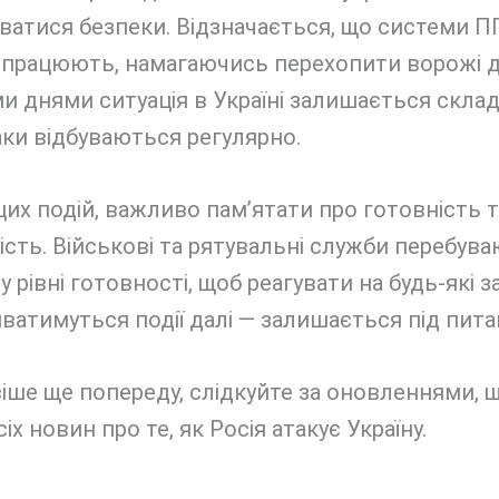
ватися безпеки. Відзначається, що системи П
 працюють, намагаючись перехопити ворожі д
и днями ситуація в Україні залишається скла
ки відбуваються регулярно.
цих подій, важливо пам’ятати про готовність т
сть. Військові та рятувальні служби перебува
 рівні готовності, щоб реагувати на будь-які з
ватимуться події далі — залишається під пита
іше ще попереду, слідкуйте за оновленнями, 
сіх новин про те, як Росія атакує Україну.