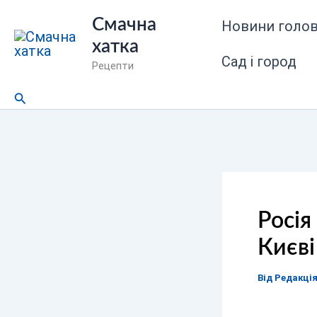
Перейти
Смачна
Новини голов
до
хатка
вмісту
Сад і город
Рецепти
Пошук
Росія
Києві
Від
Редакці