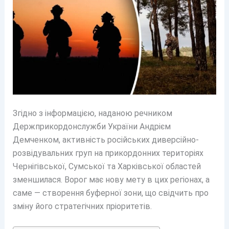
Згідно з інформацією, наданою речником
Держприкордонслужби України Андрієм
Демченком, активність російських диверсійно-
розвідувальних груп на прикордонних територіях
Чернігівської, Сумської та Харківської областей
зменшилася. Ворог має нову мету в цих регіонах, а
саме — створення буферної зони, що свідчить про
зміну його стратегічних пріоритетів.