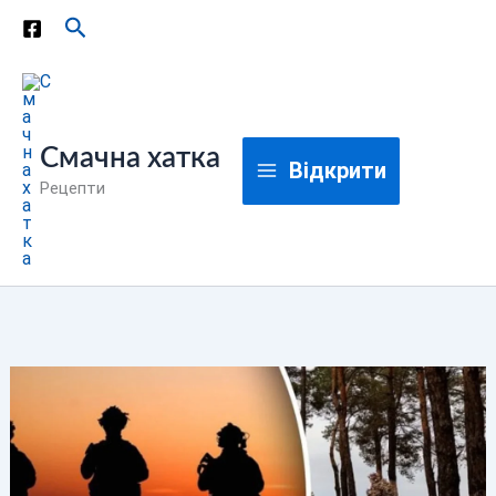
Перейти
Пошук
до
вмісту
Смачна хатка
Відкрити
Рецепти