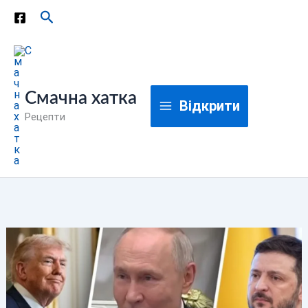
Перейти
Пошук
до
вмісту
Смачна хатка
Відкрити
Рецепти