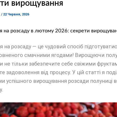
ети вирощування
я
/
22 Червня, 2026
 на розсаду в лютому 2026: секрети вирощува
 на розсаду — це чудовий спосіб підготувати
аповненого смачними ягодами! Вирощуючи по
и не тільки забезпечите себе свіжими фруктам
е задоволення від процесу. У цій статті я под
ми успішного вирощування розсади полуниці 
у.