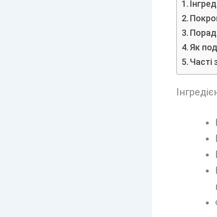
Інгред
Покро
Поради
Як по
Часті 
Інгредіє