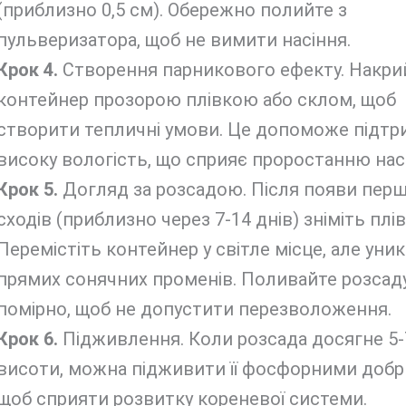
(приблизно 0,5 см). Обережно полийте з
пульверизатора, щоб не вимити насіння.
Крок 4.
Створення парникового ефекту. Накри
контейнер прозорою плівкою або склом, щоб
створити тепличні умови. Це допоможе підтр
високу вологість, що сприяє проростанню нас
Крок 5.
Догляд за розсадою. Після появи пер
сходів (приблизно через 7-14 днів) зніміть плів
Перемістіть контейнер у світле місце, але уни
прямих сонячних променів. Поливайте розсад
помірно, щоб не допустити перезволоження.
Крок 6.
Підживлення. Коли розсада досягне 5-
висоти, можна підживити її фосфорними добр
щоб сприяти розвитку кореневої системи.