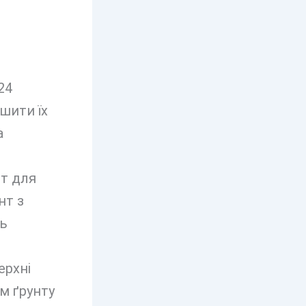
24
шити їх
а
нт для
нт з
ть
ерхні
м ґрунту