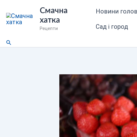
Перейти
Смачна
Новини голов
до
хатка
вмісту
Сад і город
Рецепти
Пошук