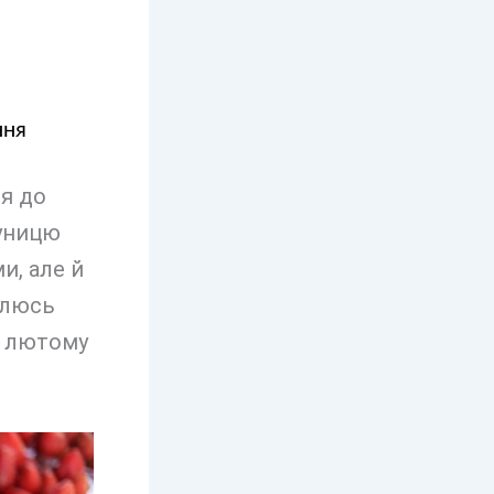
ння
ся до
луницю
и, але й
ілюсь
в лютому