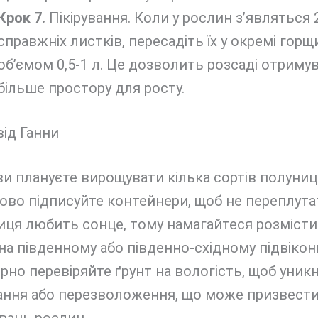
Крок 7.
Пікірування. Коли у рослин з’являться 
справжніх листків, пересадіть їх у окремі горщ
об’ємом 0,5-1 л. Це дозволить розсаді отриму
більше простору для росту.
ід Ганни
ви плануєте вирощувати кілька сортів полуниці
ово підписуйте контейнери, щоб не переплутат
иця любить сонце, тому намагайтеся розміст
на південному або південно-східному підвіконн
ярно перевіряйте ґрунт на вологість, щоб уник
ання або перезволоження, що може призвести
вань рослин.