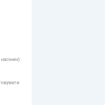
 насінин)
товувати