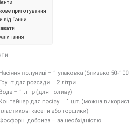
ієнти
кове приготування
 від Ганни
давати
запитання
нти
Насіння полуниці – 1 упаковка (близько 50-100
Грунт для розсади – 2 літри
Вода – 1 літр (для поливу)
Контейнер для посіву – 1 шт. (можна викорис
пластикові касети або горщики)
Фосфорні добрива – за необхідністю