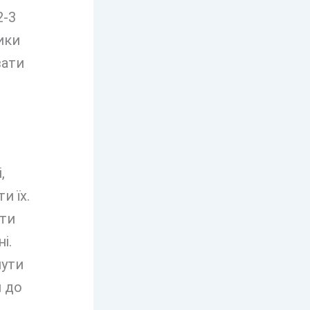
2-3
ики
вати
,
и їх.
ити
і.
нути
 до