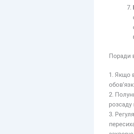
Поради в
1. Якщо 
обов’язк
2. Полун
розсаду 
3. Регул
пересих
захворю