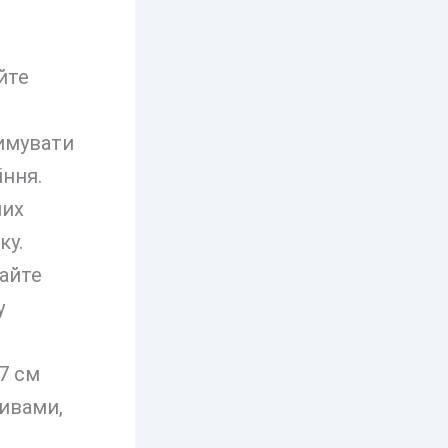
йте
имувати
іння.
ших
ку.
кайте
у
7 см
ивами,