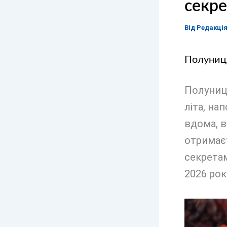
секр
Від
Редакці
Полуниця
Полуниця
літа, н
вдома, в
отримаєт
секрета
2026 рок