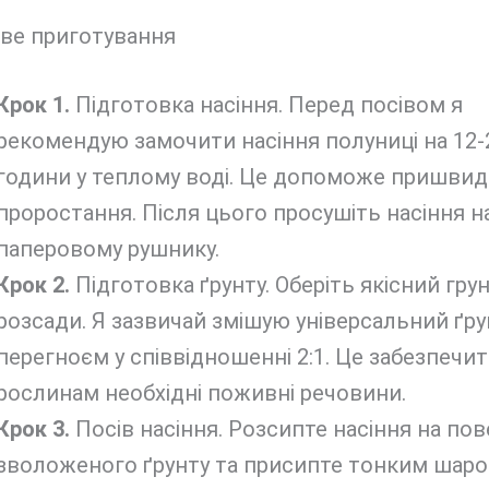
ве приготування
Крок 1.
Підготовка насіння. Перед посівом я
рекомендую замочити насіння полуниці на 12-
години у теплому воді. Це допоможе пришвид
проростання. Після цього просушіть насіння н
паперовому рушнику.
Крок 2.
Підготовка ґрунту. Оберіть якісний гру
розсади. Я зазвичай змішую універсальний ґру
перегноєм у співвідношенні 2:1. Це забезпечи
рослинам необхідні поживні речовини.
Крок 3.
Посів насіння. Розсипте насіння на пов
зволоженого ґрунту та присипте тонким шаро