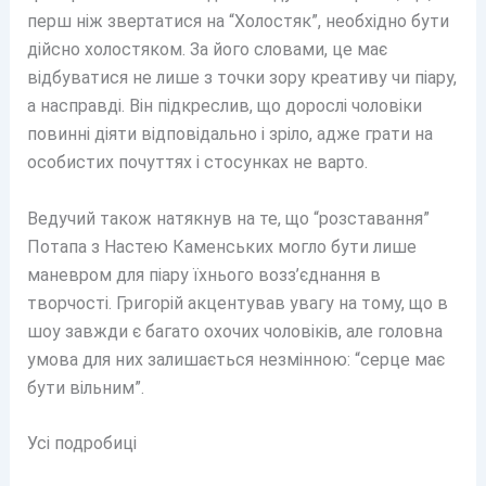
перш ніж звертатися на “Холостяк”, необхідно бути
дійсно холостяком. За його словами, це має
відбуватися не лише з точки зору креативу чи піару,
а насправді. Він підкреслив, що дорослі чоловіки
повинні діяти відповідально і зріло, адже грати на
особистих почуттях і стосунках не варто.
Ведучий також натякнув на те, що “розставання”
Потапа з Настею Каменських могло бути лише
маневром для піару їхнього возз’єднання в
творчості. Григорій акцентував увагу на тому, що в
шоу завжди є багато охочих чоловіків, але головна
умова для них залишається незмінною: “серце має
бути вільним”.
Усі подробиці