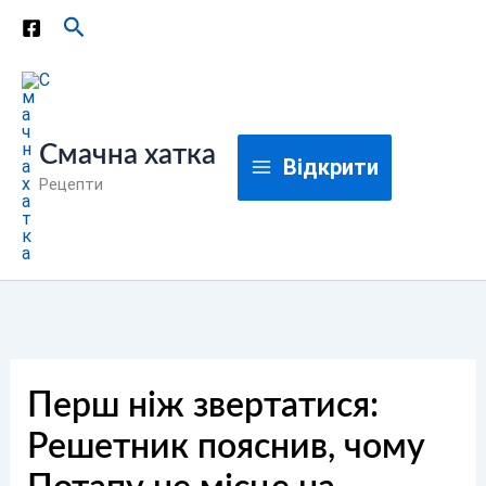
Перейти
Пошук
до
вмісту
Смачна хатка
Відкрити
Рецепти
Перш ніж звертатися:
Решетник пояснив, чому