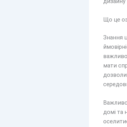
дизайну 
Що це оз
Знання 
ймовірні
важливо
мати спр
дозволи
середови
Важливо 
домі та 
оселитис