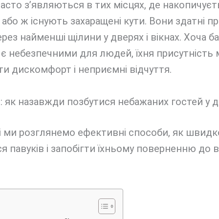
асто з’являються в тих місцях, де накопичуєт
 або ж існують захаращені кути. Вони здатні п
ерез найменші щілини у дверях і вікнах. Хоча б
 є небезпечними для людей, їхня присутність
и дискомфорт і неприємні відчуття.
і ми розглянемо ефективні способи, як швидк
я павуків і запобігти їхньому поверненню до 