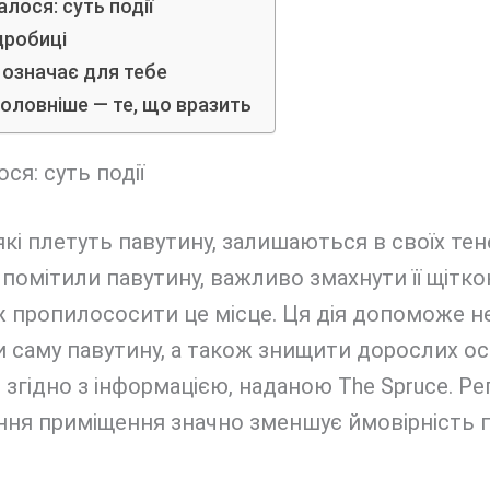
лося: суть події
дробиці
 означає для тебе
оловніше — те, що вразить
ся: суть події
які плетуть павутину, залишаються в своїх тен
помітили павутину, важливо змахнути її щітко
ж пропилососити це місце. Ця дія допоможе н
 саму павутину, а також знищити дорослих ос
я, згідно з інформацією, наданою The Spruce. Р
ння приміщення значно зменшує ймовірність 