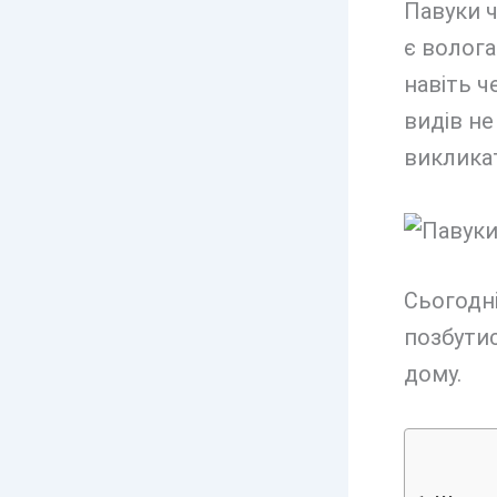
Павуки ч
є волога
навіть ч
видів не
викликат
Сьогодн
позбутис
дому.