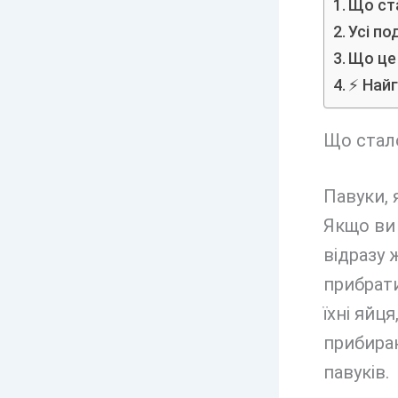
Що ста
Усі по
Що це
⚡ Найг
Що стало
Павуки, 
Якщо ви 
відразу 
прибрати
їхні яйц
прибира
павуків.