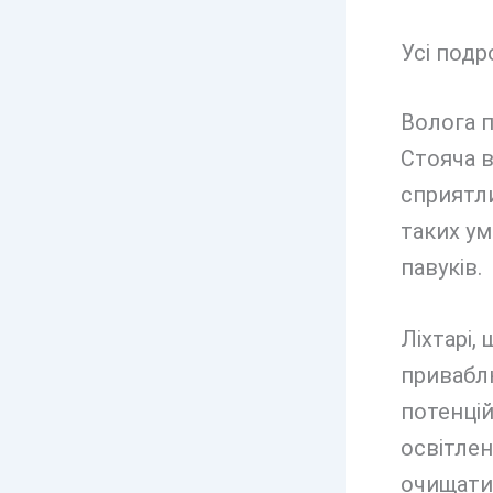
Усі подр
Волога п
Стояча в
сприятл
таких ум
павуків.
Ліхтарі, 
привабл
потенці
освітлен
очищати 