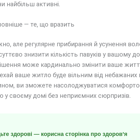
и найбільш активні.
овніше — те, що вразить
но, але регулярне прибирання й усунення вол
уттєво знизити кількість павуків у вашому до
рішення може кардинально змінити ваше житт
ехай ваше житло буде вільним від небажаних п
ином, ви зможете насолоджуватися комфорто
 у своєму домі без неприємних сюрпризів.
дьте здорові — корисна сторінка про здоров’я