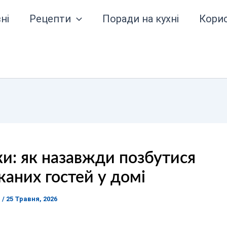
ні
Рецепти
Поради на кухні
Кори
и: як назавжди позбутися
аних гостей у домі
я
/
25 Травня, 2026