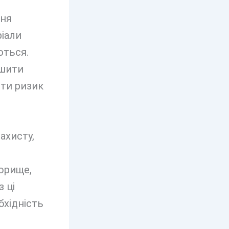
ння
ріали
ються.
ншити
ити ризик
ахисту,
орище,
 ці
бхідність