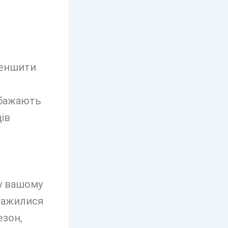
меншити
 бажають
ів
у вашому
аважилися
езон,