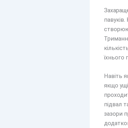
Захараще
павуків.
створюют
Тримання
кількіст
їхнього 
Навіть я
якщо ущ
проходит
підвал т
зазори п
додатко