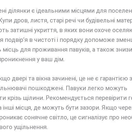
ні ділянки є ідеальними місцями для поселе
 Купи дров, листя, старі речі чи будівельні мате
ь затишні укриття, в яких вони охоче оселя
 подвір’я в чистоті і порядку допоможе зме
ь місць для проживання павуків, а також зниз
проникнення у ваш дім.
кщо двері та вікна зачинені, це не є гарантією з
ільнювачі пошкоджені. Павуки легко можуть
и крізь щілини. Рекомендується перевірити г
а інші місця, де можуть бути зазори. Якщо через
роникає сонячне світло, це сигналізує про нео
вого ущільнення.