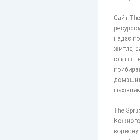
Сайт Th
ресурсом
надає п
житла, с
статті і
прибиран
домашньо
фахівцям
The Spruc
Кожного
корисну