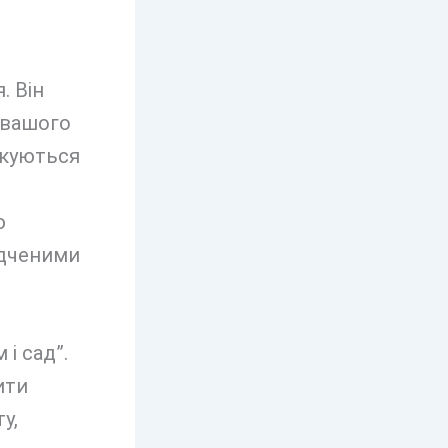
. Він
 вашого
ікуються
ю
ідченими
 і сад”.
ити
у,