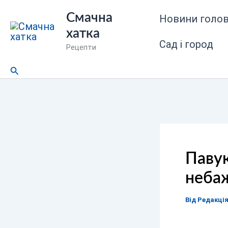
Перейти
Смачна
Новини голов
до
хатка
вмісту
Сад і город
Рецепти
Пошук
Павук
небаж
Від
Редакці