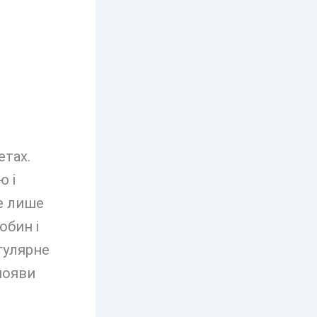
етах.
ю і
е лише
обин і
егулярне
появи