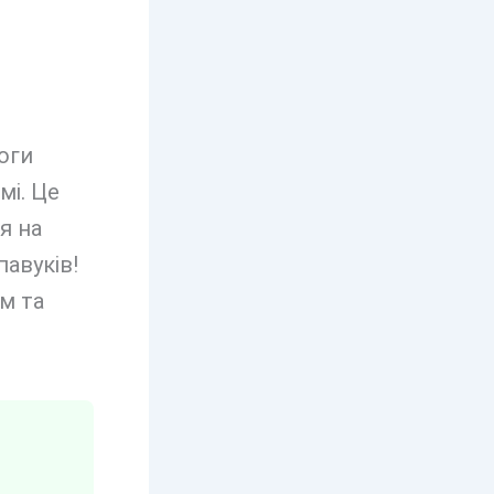
оги
мі. Це
я на
авуків!
м та