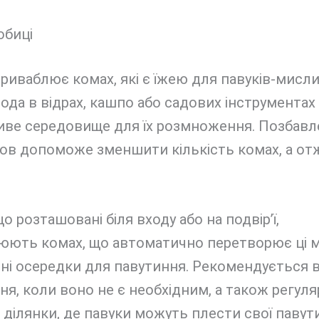
обиці
риваблює комах, які є їжею для павуків-мисли
ода в відрах, кашпо або садових інструмента
иве середовище для їх розмноження. Позбавл
ов допоможе зменшити кількість комах, а от
що розташовані біля входу або на подвір’ї,
юють комах, що автоматично перетворює ці м
йні осередки для павутиння. Рекомендується 
ня, коли воно не є необхідним, а також регул
ділянки, де павуки можуть плести свої павут