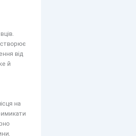
вців.
х створює
ення від
же й
ісця на
вимикати
ярно
ини.