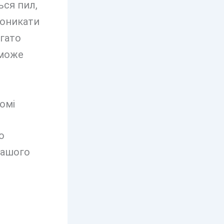
ься пил,
роникати
агато
 може
о
вашого