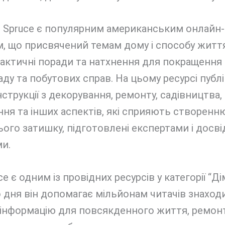
e Spruce є популярним американським онлайн-
, що присвячений темам дому і способу життя
рактичні поради та натхнення для покращення
аду та побутових справ. На цьому ресурсі публ
 інструкції з декорування, ремонту, садівництва,
ня та інших аспектів, які сприяють створенн
го затишку, підготовлені експертами і досв
и.
e є одним із провідних ресурсів у категорії “Дім
 дня він допомагає мільйонам читачів знаход
 інформацію для повсякденного життя, ремонт