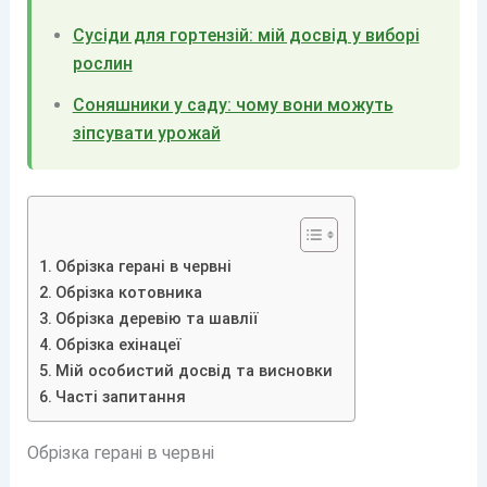
Сусіди для гортензій: мій досвід у виборі
рослин
Соняшники у саду: чому вони можуть
зіпсувати урожай
Обрізка герані в червні
Обрізка котовника
Обрізка деревію та шавлії
Обрізка ехінацеї
Мій особистий досвід та висновки
Часті запитання
Обрізка герані в червні