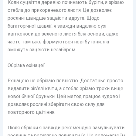
Коли суцвіття деревію починають буріти, я зрізаю
стебла до прикореневого листя. Це дозволяє
рослині швидше зацвісти вдруге. Щодо
багаторічної шавлії, я завжди видаляю сухі
квітконоси до зеленого листя біля основи, адже
часто там вже формуються нові бутони, які
зможуть зацвісти незабаром.
Обрізка ехінацеї
Ехінацею не обрізаю повністю. Достатньо просто
видалити зів’ялі квіти, а стебло зрізаю трохи вище
нової бічної бруньки. Цей метод працює чудово і
дозволяє рослині зберігати свою силу для
повторного цвітіння.
Після обрізки я завжди рекомендую замульчувати
рослини та регулярно поливати їх. Це допомагає їм