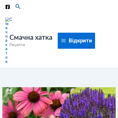
Перейти
Пошук
до
вмісту
Смачна хатка
Відкрити
Рецепти