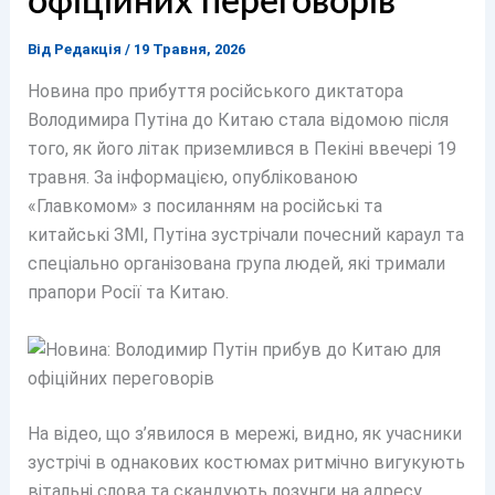
офіційних переговорів
Від
Редакція
/
19 Травня, 2026
Новина про прибуття російського диктатора
Володимира Путіна до Китаю стала відомою після
того, як його літак приземлився в Пекіні ввечері 19
травня. За інформацією, опублікованою
«Главкомом» з посиланням на російські та
китайські ЗМІ, Путіна зустрічали почесний караул та
спеціально організована група людей, які тримали
прапори Росії та Китаю.
На відео, що з’явилося в мережі, видно, як учасники
зустрічі в однакових костюмах ритмічно вигукують
вітальні слова та скандують лозунги на адресу