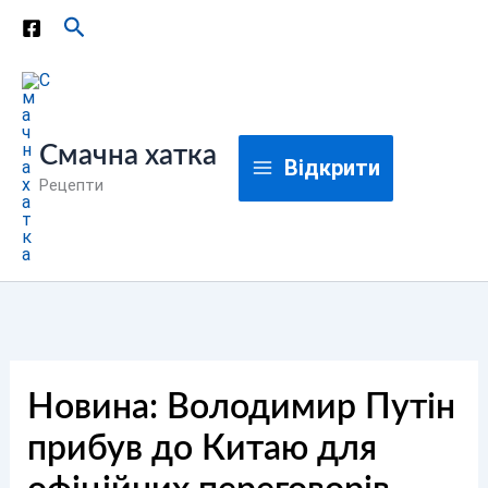
Перейти
Пошук
до
вмісту
Смачна хатка
Відкрити
Рецепти
Новина: Володимир Путін
прибув до Китаю для