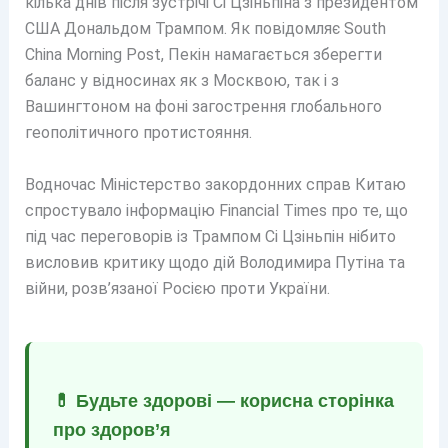
кілька днів після зустрічі Сі Цзіньпіна з президентом
США Дональдом Трампом. Як повідомляє South
China Morning Post, Пекін намагається зберегти
баланс у відносинах як з Москвою, так і з
Вашингтоном на фоні загострення глобального
геополітичного протистояння.
Водночас Міністерство закордонних справ Китаю
спростувало інформацію Financial Times про те, що
під час переговорів із Трампом Сі Цзіньпін нібито
висловив критику щодо дій Володимира Путіна та
війни, розв’язаної Росією проти України.
💊 Будьте здорові — корисна сторінка
про здоров’я