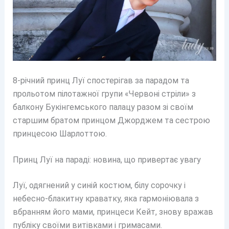
8-річний принц Луї спостерігав за парадом та
прольотом пілотажної групи «Червоні стріли» з
балкону Букінгемського палацу разом зі своїм
старшим братом принцом Джорджем та сестрою
принцесою Шарлоттою.
Принц Луї на параді: новина, що привертає увагу
Луї, одягнений у синій костюм, білу сорочку і
небесно-блакитну краватку, яка гармоніювала з
вбранням його мами, принцеси Кейт, знову вражав
публіку своїми витівками і гримасами.