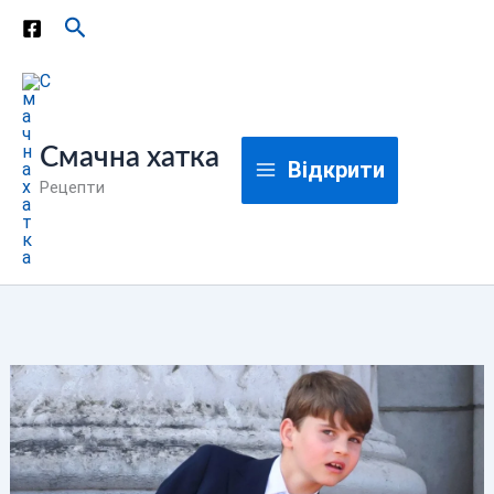
Перейти
Пошук
до
вмісту
Смачна хатка
Відкрити
Рецепти