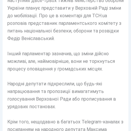
наступних двох-трьох тижнів Міністерство оборони
України планує представити у Верховній Раді зміни
до мобілізації. Про це в коментарі для ТСН.ua
розповів представник парламентського комітету з
питань національної безпеки, оборони та розвідки
Федір Веніславський.
Інший парламентар зазначив, що зміни дійсно
можливі, але, найімовірніше, вони не торкнуться
процесу оповіщення у громадських місцях.
Народні депутати підкреслили, що будь-які
напрацювання та пропозиції вимагатимуть
голосування Верховної Ради або прописування в
урядових постановах.
Крім того, нещодавно в багатьох Telegram-каналах з
посиланням на народного депутата Максима