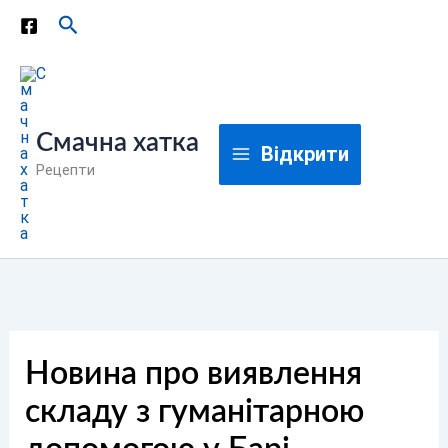
Перейти
Пошук
до
вмісту
Смачна хатка
Відкрити
Рецепти
Новина про виявлення
складу з гуманітарною