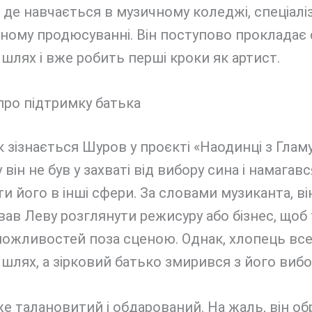
 де навчається в музичному коледжі, спеціал
ному продюсуванні. Він поступово прокладає 
шлях і вже робить перші кроки як артист.
про підтримку батька
к зізнається Шуров у проєкті «Наодинці з Глам
 він не був у захваті від вибору сина і намагавс
и його в інші сфери. За словами музиканта, ві
ав Леву розглянути режисуру або бізнес, щоб
можливостей поза сценою. Однак, хлопець все
шлях, а зірковий батько змирився з його виб
е талановитий і обдарований. На жаль, він о