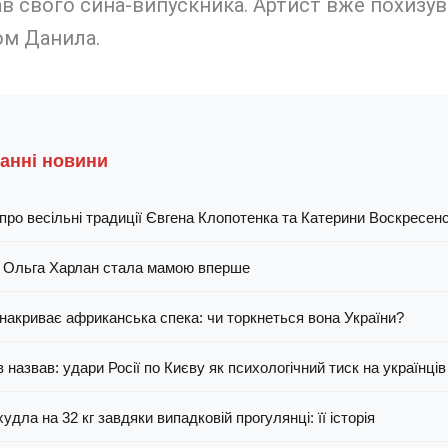
в свого сина-випускника. Артист вже похизу
м Данила.
танні новини
про весільні традиції Євгена Клопотенка та Катерини Воскресенс
 Ольга Харлан стала мамою вперше
накриває африканська спека: чи торкнеться вона України?
 назвав: удари Росії по Києву як психологічний тиск на українців
удла на 32 кг завдяки випадковій прогулянці: її історія