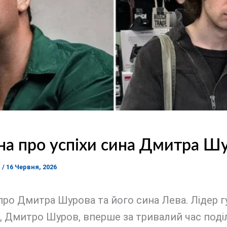
а про успіхи сина Дмитра Ш
я
/
16 Червня, 2026
ро Дмитра Шурова та його сина Лева. Лідер г
, Дмитро Шуров, вперше за тривалий час поді