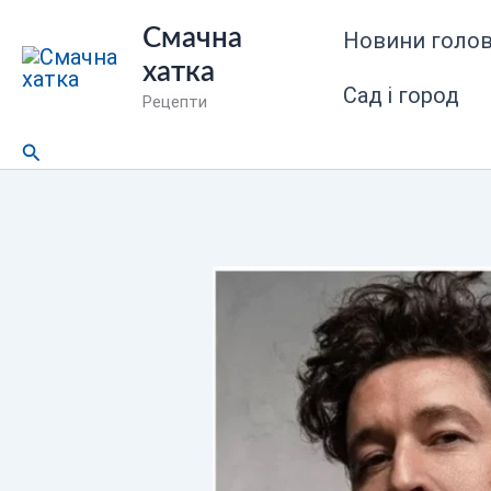
Перейти
Смачна
Новини голов
до
хатка
вмісту
Сад і город
Рецепти
Пошук