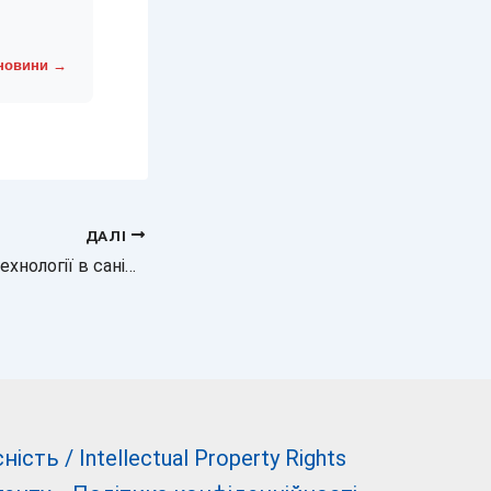
 новини →
ДАЛІ
Новина про нові технології в санітарії: біде як альтернатива туалетному паперу
сть / Intellectual Property Rights