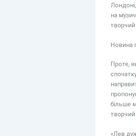
Лондоні,
на музич
творчий 
Новина 
Проте, я
спочатку
направит
пропонув
більше 
творчий 
«Лев дуж