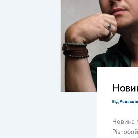
Новин
Від
Редакці
Новина п
Pianoбой