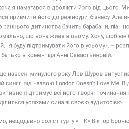
хоча я намагався відволікти його від цього. М
ся привчити його до режисури, бізнесу. Але 
 раннього дитинства бачить барабани, піаніно 
рмально, що вона живе в цьому. Хочу, щоб він 
, і я буду підтримувати його в усьому», — роз
 батько в коментарі Анні Севастьяновій.
 ще навесні минулого року Лев Шуров випустив
 сингл під назвою London Doesn’t Love Me. Ві
ктивно підтримує всі його творчі починання і
ділиться успіхами сина зі своєю аудиторією.
о, нещодавно соліст гурту «ТІК» Віктор Брон