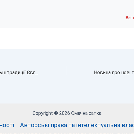
Всі
Новина про весільні традиції Євгена Клопотенка та Катерини Воскресенської
Copyright © 2026 Смачна хатка
ності
Авторські права та інтелектуальна власні