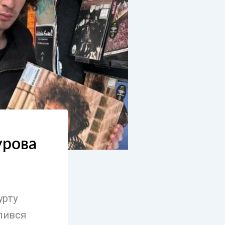
урова
урту
лився