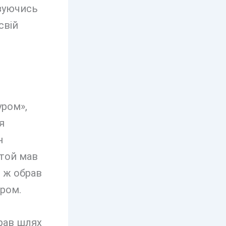
ізуючись
свій
уром»,
я
н
 той мав
 ж обрав
ором.
брав шлях