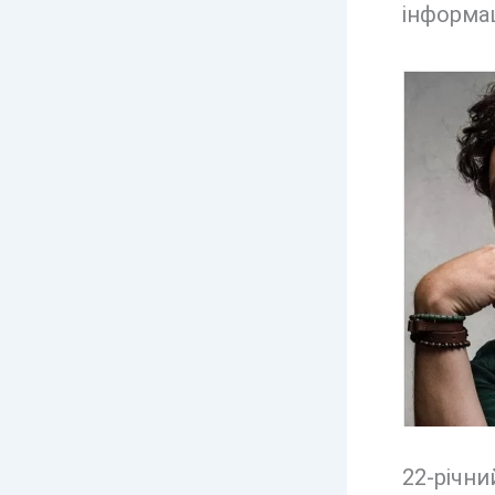
інформац
22-річни