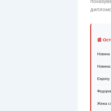
показува
дипломо
📰 Ос
Новина 
Новина:
Європу 
Федоров
Жінка сх