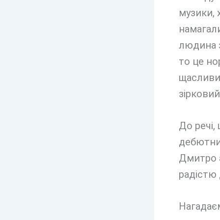
музики, 
намагали
людина з
то це но
щасливий
зірковий
До речі,
дебютний
Дмитро а
радістю 
Нагадаєм