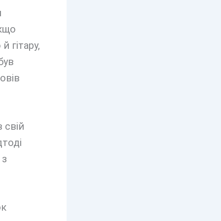
и
якщо
й гітару,
був
повів
 свій
дтоді
 з
юк