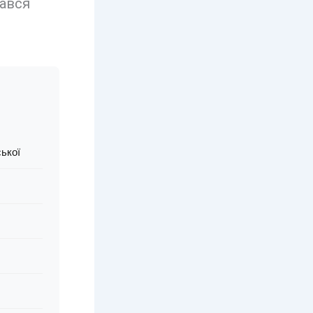
вався
ької