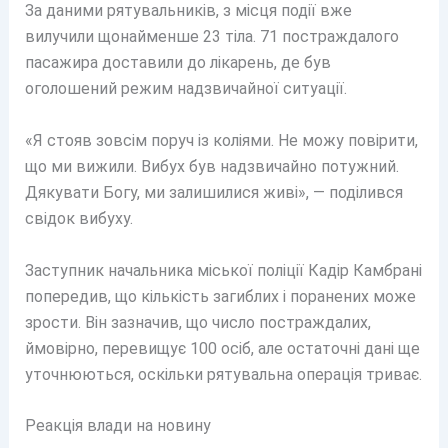
За даними рятувальників, з місця події вже
вилучили щонайменше 23 тіла. 71 постраждалого
пасажира доставили до лікарень, де був
оголошений режим надзвичайної ситуації.
«Я стояв зовсім поруч із коліями. Не можу повірити,
що ми вижили. Вибух був надзвичайно потужний.
Дякувати Богу, ми залишилися живі», — поділився
свідок вибуху.
Заступник начальника міської поліції Кадір Камбрані
попередив, що кількість загиблих і поранених може
зрости. Він зазначив, що число постраждалих,
ймовірно, перевищує 100 осіб, але остаточні дані ще
уточнюються, оскільки рятувальна операція триває.
Реакція влади на новину