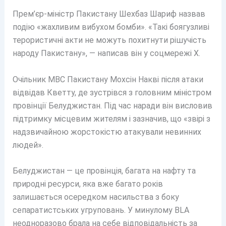
Прем’єр-міністр Пакистану Шехбаз Шариф назвав
подію «жахливим вибухом бомби». «Такі боягузливі
терористичні акти не можуть похитнути рішучість
народу Пакистану», — написав він у соцмережі X.
Очільник МВС Пакистану Мохсін Накві після атаки
відвідав Кветту, де зустрівся з головним міністром
провінції Белуджистан. Під час наради він висловив
підтримку місцевим жителям і зазначив, що «звірі з
надзвичайною жорстокістю атакували невинних
людей».
Белуджистан — це провінція, багата на нафту та
природні ресурси, яка вже багато років
залишається осередком насильства з боку
сепаратистських угруповань. У минулому BLA
неодноразово брала на себе відповідальність за