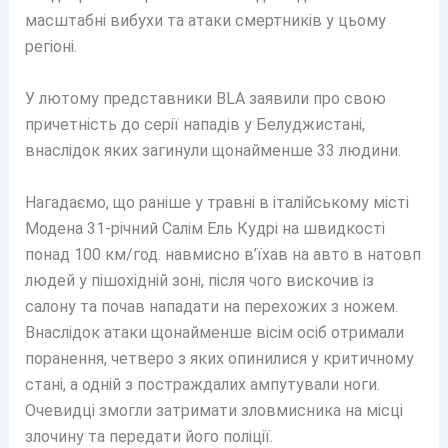
масштабні вибухи та атаки смертників у цьому
регіоні.
У лютому представники BLA заявили про свою
причетність до серії нападів у Белуджистані,
внаслідок яких загинули щонайменше 33 людини.
Нагадаємо, що раніше у травні в італійському місті
Модена 31-річний Салім Ель Кудрі на швидкості
понад 100 км/год. навмисно в’їхав на авто в натовп
людей у пішохідній зоні, після чого вискочив із
салону та почав нападати на перехожих з ножем.
Внаслідок атаки щонайменше вісім осіб отримали
поранення, четверо з яких опинилися у критичному
стані, а одній з постраждалих ампутували ноги.
Очевидці змогли затримати зловмисника на місці
злочину та передати його поліції.