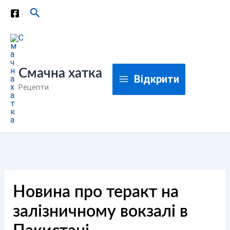
Перейти
Пошук
до
вмісту
Смачна хатка
Відкрити
Рецепти
Новина про теракт на
залізничному вокзалі в