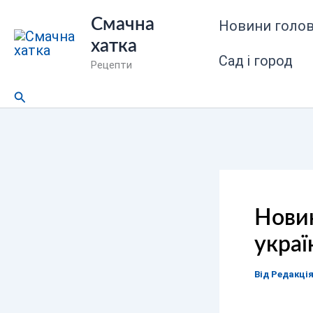
Перейти
Смачна
Новини голов
до
хатка
вмісту
Сад і город
Рецепти
Пошук
Новин
украї
Від
Редакці