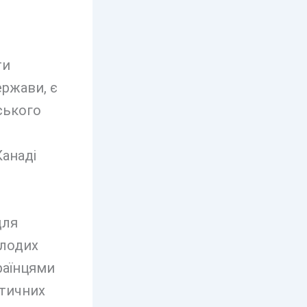
ти
ржави, є
ського
Канаді
для
олодих
раїнцями
атичних