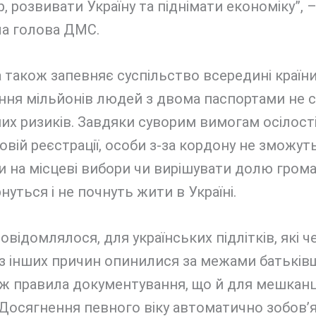
, розвивати Україну та піднімати економіку”, 
ла голова ДМС.
також запевняє суспільство всередині країни
ння мільйонів людей з двома паспортами не 
их ризиків. Завдяки суворим вимогам осілості
овій реєстрації, особи з-за кордону не зможу
 на місцеві вибори чи вирішувати долю грома
нуться і не почнуть жити в Україні.
овідомлялося, для українських підлітків, які ч
 з інших причин опинилися за межами батьків
 ж правила документування, що й для мешканц
 Досягнення певного віку автоматично зобов’