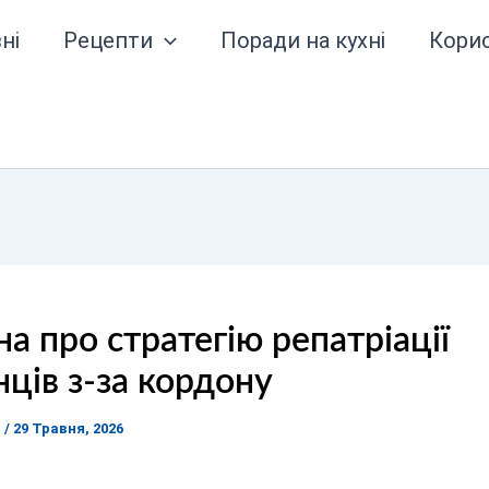
ні
Рецепти
Поради на кухні
Кори
а про стратегію репатріації
нців з-за кордону
я
/
29 Травня, 2026