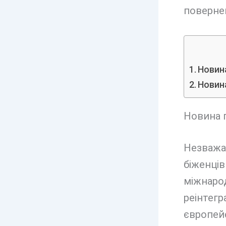
поверне
Новина
Новина
Новина п
Незважаю
біженців
міжнарод
реінтегр
європей