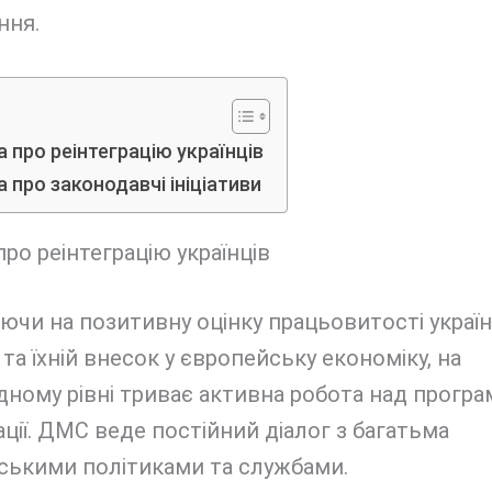
ння.
 про реінтеграцію українців
 про законодавчі ініціативи
ро реінтеграцію українців
чи на позитивну оцінку працьовитості украї
 та їхній внесок у європейську економіку, на
ному рівні триває активна робота над прогр
ації. ДМС веде постійний діалог з багатьма
ськими політиками та службами.