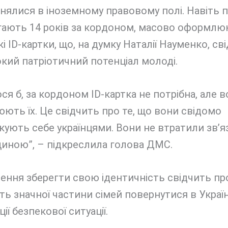
нялися в іноземному правовому полі. Навіть п
ягають 14 років за кордоном, масово оформл
кі ID-картки, що, на думку Наталії Науменко, св
кий патріотичний потенціал молоді.
ся б, за кордоном ID-картка не потрібна, але 
ть їх. Це свідчить про те, що вони свідомо
кують себе українцями. Вони не втратили зв’я
щиною”, – підкреслила голова ДМС.
ення зберегти свою ідентичність свідчить пр
ть значної частини сімей повернутися в Україн
ції безпекової ситуації.