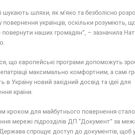
і шукають шляхи, як м’яко та безболісно розр
 повернення українців, оскільки розуміють, щ
повернути наших громадян”, – зазначила Нат
о.
ься, що європейські програми допоможуть зро
епатріації максимально комфортним, а самі г
ь в Україну новий західний досвід та ідеї для
ння країни.
м кроком для майбутнього повернення стало
ння мережі підрозділів ДП “Документ” за ме
 Держава спрощує доступ до документів, щоб у