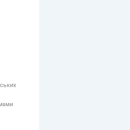
нських
амами