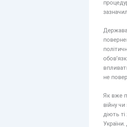
процедур
зазначи
Держава 
поверне
політичн
обов’язк
впливати
не повер
Як вже п
війну чи
діють ті
України.