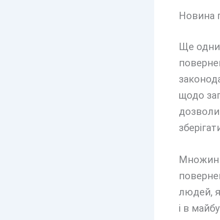
Новина п
Ще одни
повернен
законод
щодо за
дозволит
зберігат
Множинн
поверне
людей, я
і в май