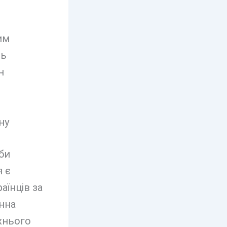
им
ть
н
би
я є
аїнців за
нна
їхнього