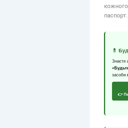
кожного
паспорт.
💊 Бу
Знаєте 
«Будьте
засоби 
👉 П