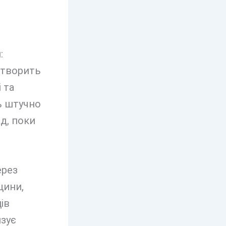
–
:
створить
 та
ть штучно
д, поки
ерез
щини,
ів
язує