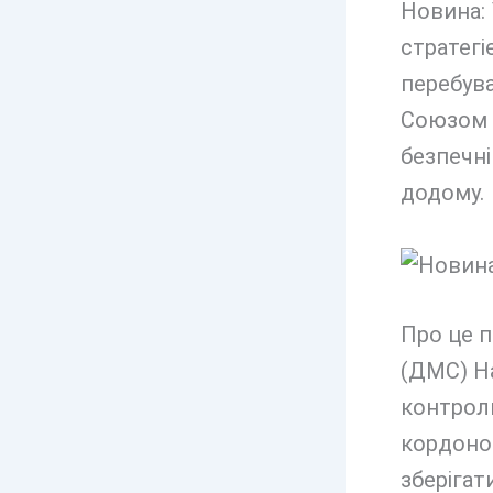
Новина:
стратегіє
перебув
Союзом 
безпечн
додому.
Про це п
(ДМС) На
контроль
кордоно
зберігат