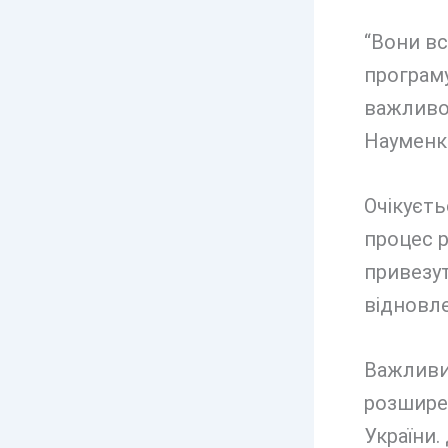
“Вони вс
програму
важливо 
Науменк
Очікуєт
процес р
привезут
відновле
Важливи
розшире
України.