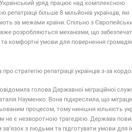
 Український уряд працює над комплексною
ю репатріації більше 8 мільйонів українців, які
ають за межами країни. Спільно з Європейськ
вже розробляються механізми, що забезпеча
і та комфортні умови для повернення громадя
овідомила голова Державної міграційної служ
талія Науменко. Вона підкреслила, що міграці
ованим процесом, тому нинішня кількість укр
м не є незворотною трагедією. Держава пови
и зв’язок з людьми та підготувати умови для 