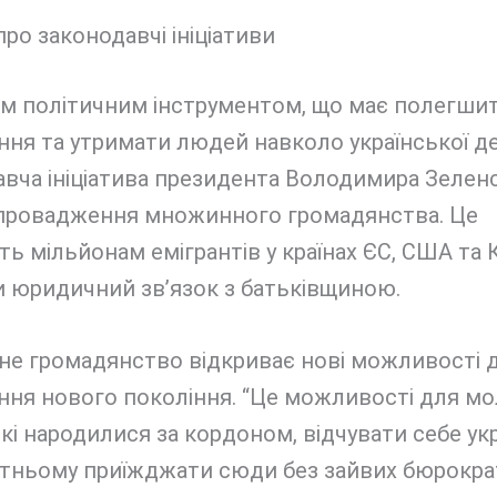
ро законодавчі ініціативи
м політичним інструментом, що має полегши
ня та утримати людей навколо української де
авча ініціатива президента Володимира Зелен
провадження множинного громадянства. Це
ь мільйонам емігрантів у країнах ЄС, США та 
и юридичний зв’язок з батьківщиною.
е громадянство відкриває нові можливості 
ння нового покоління. “Це можливості для м
кі народилися за кордоном, відчувати себе ук
бутньому приїжджати сюди без зайвих бюрокр