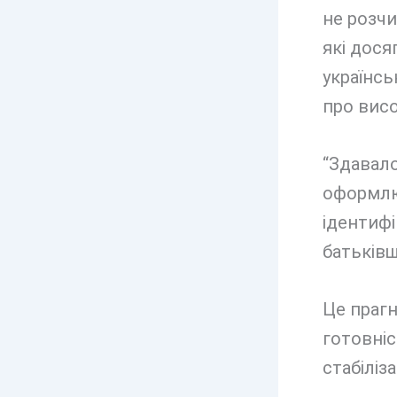
не розчи
які дос
українсь
про висо
“Здавало
оформлюю
ідентифі
батьків
Це прагн
готовніс
стабіліза