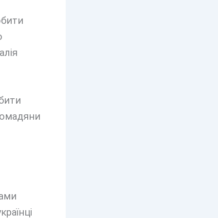
обити
о
алія
бити
ромадяни
жами
країнці