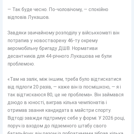
— Так буде чесно. По-чоловічому, — спокійно
відповів Лукашов.
Завдяки звичайному розподілу у військкоматі він
потрапив у новостворену 46-ту окрему
аеромобільну бригаду ДШВ. Нормативи
десантників для 44-річного Лукашова не були
проблемою.
«Там на залік, між іншим, треба було відтискатися
від підлоги 20 разів, — каже він із посмішкою, — я і
так відтискаюся 80, це не проблема». Він займався
дзюдо в юності, виграв кілька чемпіонатів і
отримав звання кандидата в майстри спорту.
Відтоді завжди підтримує себе у формі. У 2026 році,
поруч із входом до підземного штабу свого
батальйону, він разом із побратимами зібрав кілька