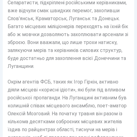
Сепаратисти, підкріплені російськими керівниками,
вже відчули смак швидких перемог, захопивши
Слов’янськ, Краматорськ, Луганськ та Донецьк.
Багато місцевих міліціонерів переходять на їхній бік
або ж мовчки дозволяють захоплювати арсенали зі
зброєю. Вони вважали, що лише трохи натиску,
залякуючи мерів та керівників силових структур,
буде достатньо для захоплення всієї Донеччини та
Луганщини.
Окрім агентів ФСБ, таких як Ігор Гіркін, активно
діяли місцеві «корисні ідіоти», які були під впливом
російської пропаганди. На Луганщині активним був
колишній співак місцевого ансамблю, поет-аматор
Олексій Мозговий. На початку травня він разом із
кількома десятками озброєних місцевих жителів
їздив по райцентрах області, тиснучи на мерів і