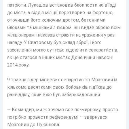
патріоти. Лукашов встановив блокпости на в’їзді
до міста, а відділ міліції перетворив на фортецю,
оточивши його колючим дротом, бетонними
блоками та мішками з піском. Він видав зброю всім
міліціонерам і наказав стріляти на ураження у разі
нападу. У Сватовому був склад зброї, і його
захоплення могло суттєво підсилити сепаратистів,
як це сталося в інших містах Донеччини навесні
2014 року.
9 травня лідер місцевих сепаратистів Мозговий із
кількома десятками своїх бойовиків під’їхав до
райвідділу, який вже був забарикадований.
— Командир, ми ж хочемо все по-мирному, просто
потрібно провести референдум! — звернувся
Мозговий до Лукашова.