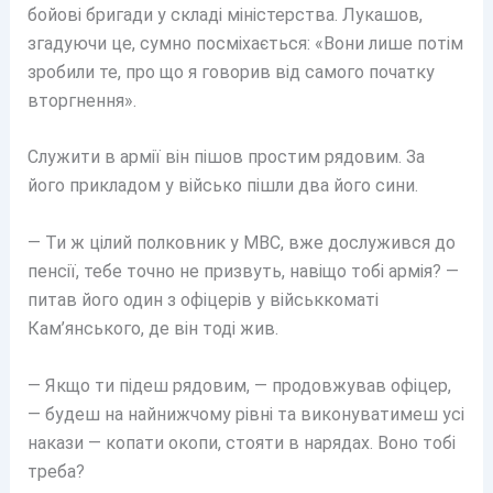
бойові бригади у складі міністерства. Лукашов,
згадуючи це, сумно посміхається: «Вони лише потім
зробили те, про що я говорив від самого початку
вторгнення».
Служити в армії він пішов простим рядовим. За
його прикладом у військо пішли два його сини.
— Ти ж цілий полковник у МВС, вже дослужився до
пенсії, тебе точно не призвуть, навіщо тобі армія? —
питав його один з офіцерів у військкоматі
Кам’янського, де він тоді жив.
— Якщо ти підеш рядовим, — продовжував офіцер,
— будеш на найнижчому рівні та виконуватимеш усі
накази — копати окопи, стояти в нарядах. Воно тобі
треба?