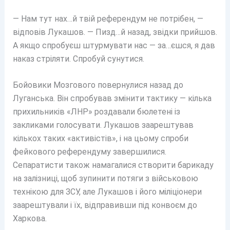
— Нам тут нах…й твій референдум не потрібен, —
відповів Лукашов. — Пизд…й назад, звідки прийшов.
А якщо спробуєш штурмувати нас — за…єшся, я дав
наказ стріляти. Спробуй сунутися.
Бойовики Мозгового повернулися назад до
Луганська. Він спробував змінити тактику — кілька
прихильників «ЛНР» роздавали бюлетені із
закликами голосувати. Лукашов заарештував
кількох таких «активістів», і на цьому спроби
фейкового референдуму завершилися.
Сепаратисти також намагалися створити барикаду
на залізниці, щоб зупинити потяги з військовою
технікою для ЗСУ, але Лукашов і його міліціонери
заарештували і їх, відправивши під конвоєм до
Харкова.