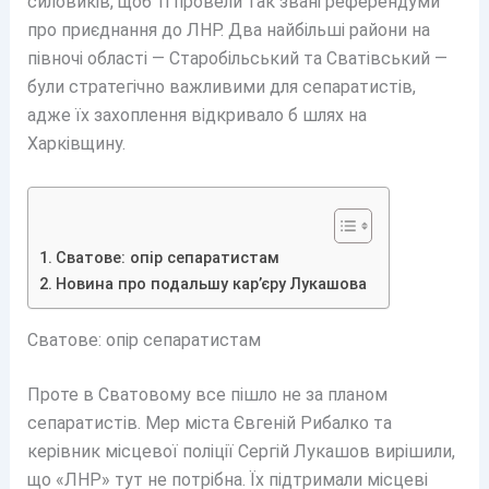
силовиків, щоб ті провели так звані референдуми
про приєднання до ЛНР. Два найбільші райони на
півночі області — Старобільський та Сватівський —
були стратегічно важливими для сепаратистів,
адже їх захоплення відкривало б шлях на
Харківщину.
Сватове: опір сепаратистам
Новина про подальшу кар’єру Лукашова
Сватове: опір сепаратистам
Проте в Сватовому все пішло не за планом
сепаратистів. Мер міста Євгеній Рибалко та
керівник місцевої поліції Сергій Лукашов вирішили,
що «ЛНР» тут не потрібна. Їх підтримали місцеві