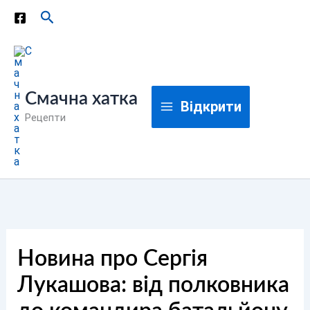
Перейти
Пошук
до
вмісту
Смачна хатка
Відкрити
Рецепти
Новина про Сергія
Лукашова: від полковника