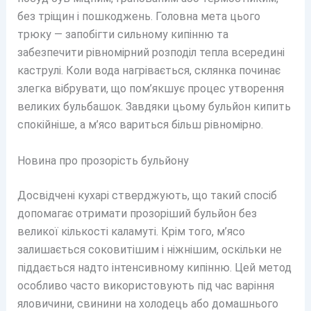
без тріщин і пошкоджень. Головна мета цього
трюку — запобігти сильному кипінню та
забезпечити рівномірний розподіл тепла всередині
каструлі. Коли вода нагрівається, склянка починає
злегка вібрувати, що пом’якшує процес утворення
великих бульбашок. Завдяки цьому бульйон кипить
спокійніше, а м’ясо вариться більш рівномірно.
Новина про прозорість бульйону
Досвідчені кухарі стверджують, що такий спосіб
допомагає отримати прозоріший бульйон без
великої кількості каламуті. Крім того, м’ясо
залишається соковитішим і ніжнішим, оскільки не
піддається надто інтенсивному кипінню. Цей метод
особливо часто використовують під час варіння
яловичини, свинини на холодець або домашнього