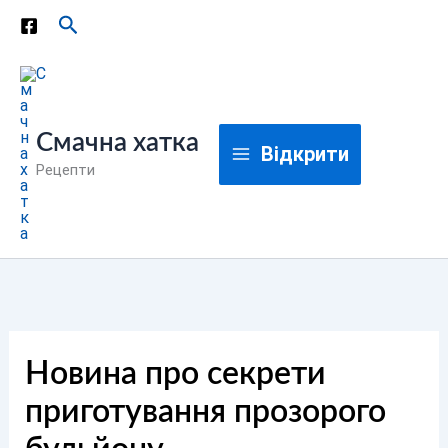
Перейти
Пошук
до
вмісту
Смачна хатка
Відкрити
Рецепти
Новина про секрети
приготування прозорого