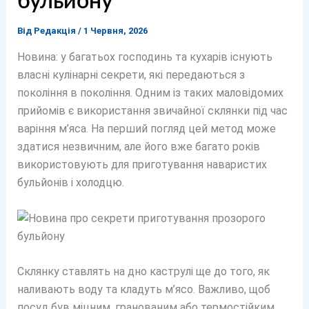
бульйону
Від
Редакція
/
1 Червня, 2026
Новина: у багатьох господинь та кухарів існують
власні кулінарні секрети, які передаються з
покоління в покоління. Одним із таких маловідомих
прийомів є використання звичайної склянки під час
варіння м’яса. На перший погляд цей метод може
здатися незвичним, але його вже багато років
використовують для приготування наваристих
бульйонів і холодцю.
Склянку ставлять на дно каструлі ще до того, як
наливають воду та кладуть м’ясо. Важливо, щоб
посуд був міцним, гранованим або термостійким,