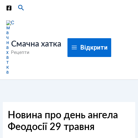
Перейти
Пошук
до
вмісту
Смачна хатка
Відкрити
Рецепти
Новина про день ангела
Феодосії 29 травня