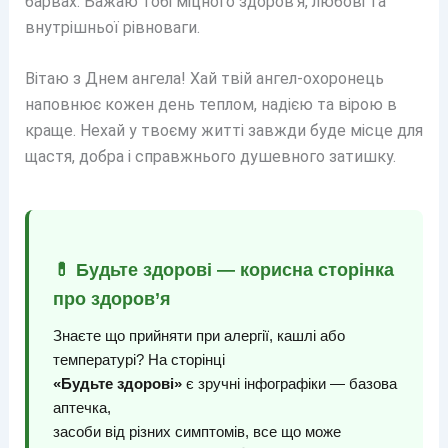
барвах. Бажаю тобі міцного здоров’я, любові та
внутрішньої рівноваги.
Вітаю з Днем ангела! Хай твій ангел-охоронець
наповнює кожен день теплом, надією та вірою в
краще. Нехай у твоєму житті завжди буде місце для
щастя, добра і справжнього душевного затишку.
💊 Будьте здорові — корисна сторінка
про здоров’я
Знаєте що прийняти при алергії, кашлі або
температурі? На сторінці
«Будьте здорові»
є зручні інфографіки — базова
аптечка,
засоби від різних симптомів, все що може