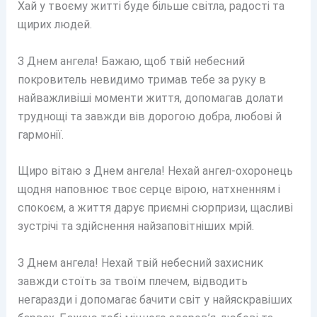
Хай у твоєму житті буде більше світла, радості та
щирих людей.
З Днем ангела! Бажаю, щоб твій небесний
покровитель невидимо тримав тебе за руку в
найважливіші моменти життя, допомагав долати
труднощі та завжди вів дорогою добра, любові й
гармонії.
Щиро вітаю з Днем ангела! Нехай ангел-охоронець
щодня наповнює твоє серце вірою, натхненням і
спокоєм, а життя дарує приємні сюрпризи, щасливі
зустрічі та здійснення найзаповітніших мрій.
З Днем ангела! Нехай твій небесний захисник
завжди стоїть за твоїм плечем, відводить
негаразди і допомагає бачити світ у найяскравіших