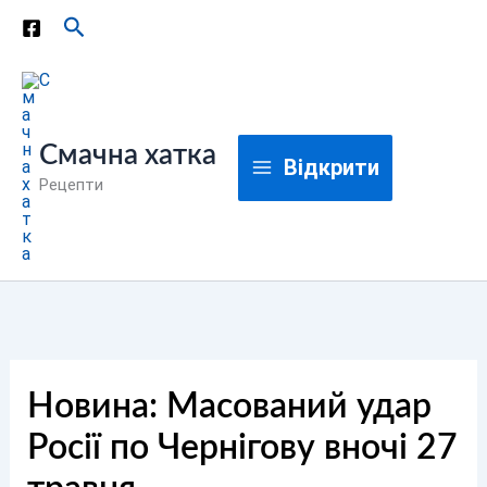
Перейти
Пошук
до
вмісту
Смачна хатка
Відкрити
Рецепти
Новина: Масований удар
Росії по Чернігову вночі 27