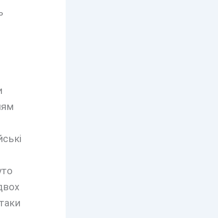
ь
и
ням
йські
уто
двох
атаки