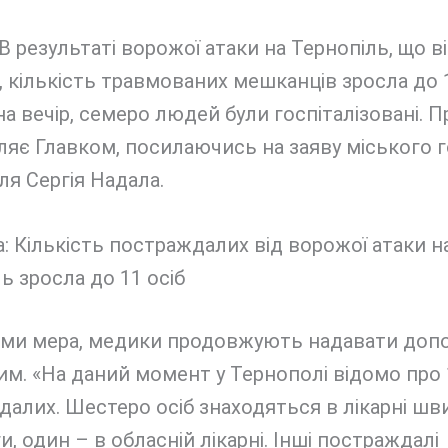
В результаті ворожої атаки на Тернопіль, що в
, кількість травмованих мешканців зросла до 1
а вечір, семеро людей були госпіталізовані. П
яє Главком, посилаючись на заяву міського 
я Сергія Надала.
ами мера, медики продовжують надавати доп
м. «На даний момент у Тернополі відомо про 
алих. Шестеро осіб знаходяться в лікарні шв
, один – в обласній лікарні. Інші постраждалі