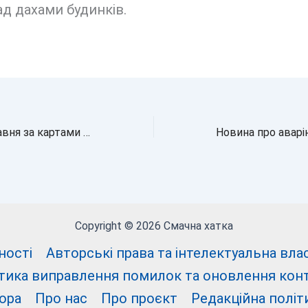
д дахами будинків.
Гороскоп на 1 травня за картами Таро: Близнюкам – важливий вибір, Овнам – відповідальність
Copyright © 2026 Смачна хатка
ності
Авторські права та інтелектуальна власні
тика виправлення помилок та оновлення кон
ора
Про нас
Про проєкт
Редакційна політ