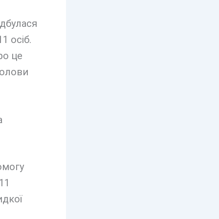
ідбулася
1 осіб.
ро це
голови
омогу
11
идкої