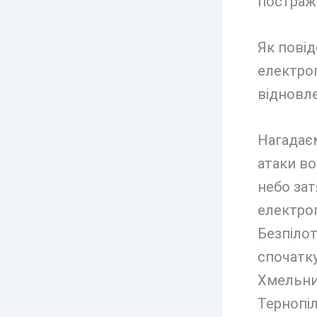
постражд
Як повід
електро
відновл
Нагадаєм
атаки во
небо зат
електроп
Безпіло
спочатку
Хмельниц
Тернопіл