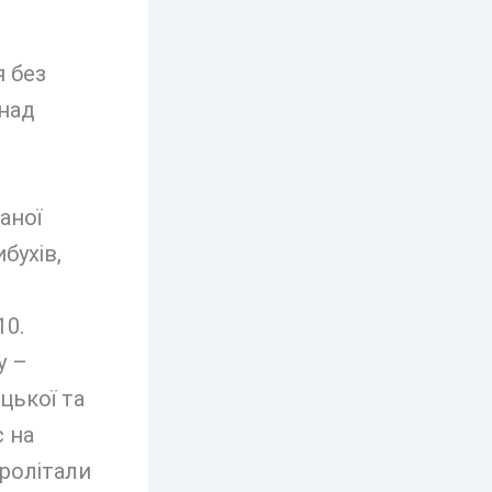
 без
над
аної
бухів,
10.
у –
цької та
 на
пролітали