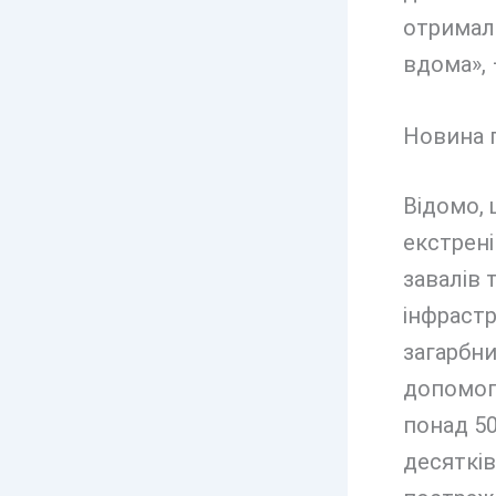
отримал
вдома», 
Новина п
Відомо,
екстрен
завалів 
інфрастр
загарбни
допомого
понад 50
десятків