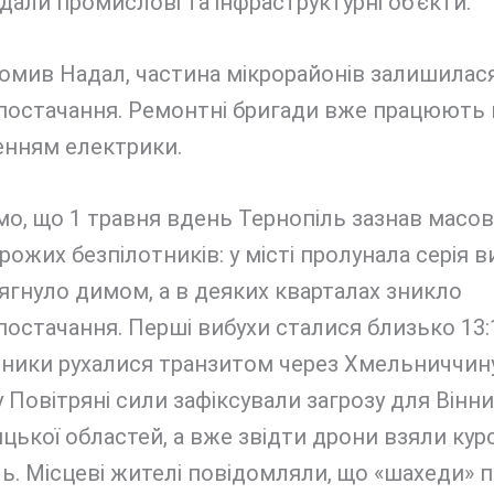
али промислові та інфраструктурні об’єкти.
омив Надал, частина мікрорайонів залишилася
постачання. Ремонтні бригади вже працюють 
енням електрики.
о, що 1 травня вдень Тернопіль зазнав масов
рожих безпілотників: у місті пролунала серія ви
ягнуло димом, а в деяких кварталах зникло
остачання. Перші вибухи сталися близько 13:
тники рухалися транзитом через Хмельниччин
 Повітряні сили зафіксували загрозу для Вінни
ької областей, а вже звідти дрони взяли курс
ь. Місцеві жителі повідомляли, що «шахеди» 