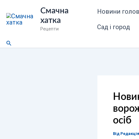
Перейти
Смачна
Новини голов
до
хатка
вмісту
Сад і город
Рецепти
Пошук
Новин
ворож
осіб
Від
Редакці