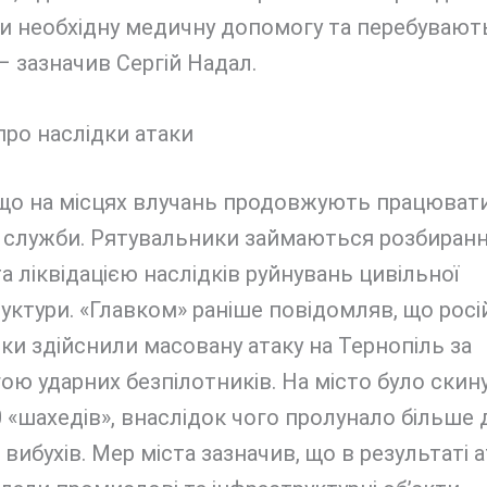
и необхідну медичну допомогу та перебувают
– зазначив Сергій Надал.
ро наслідки атаки
 що на місцях влучань продовжують працюват
і служби. Рятувальники займаються розбиран
та ліквідацією наслідків руйнувань цивільної
уктури. «Главком» раніше повідомляв, що росі
ки здійснили масовану атаку на Тернопіль за
ю ударних безпілотників. На місто було скин
 «шахедів», внаслідок чого пролунало більше 
 вибухів. Мер міста зазначив, що в результаті 