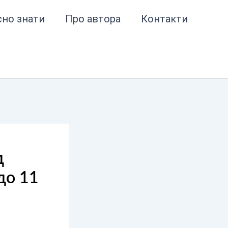
сно знати
Про автора
Контакти
д
до 11