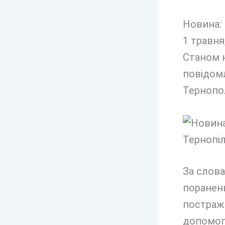
Новина: 
1 травня
Станом н
повідомл
Тернопол
За слов
поранени
постражд
допомоги