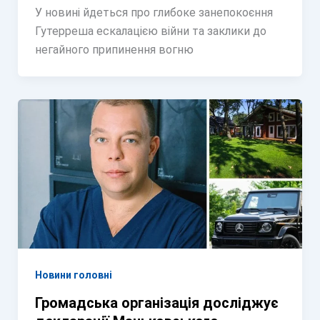
У новині йдеться про глибоке занепокоєння
Гутерреша ескалацією війни та заклики до
негайного припинення вогню
Новини головні
Громадська організація досліджує