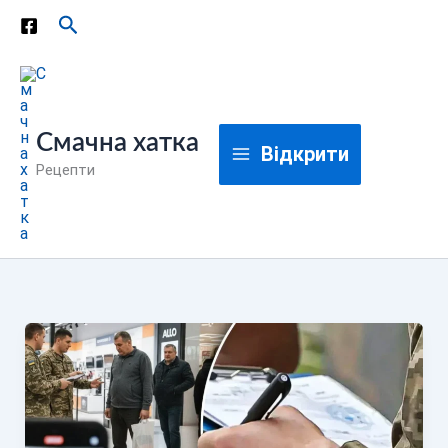
Перейти
Пошук
до
вмісту
Смачна хатка
Відкрити
Рецепти