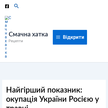
Перейти
Пошук
до
вмісту
Смачна хатка
Відкрити
Рецепти
Найгірший показник:
окупація України Росією у