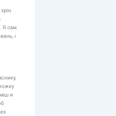
хрін.
и
. Я сам
ань, і
аснику,
 ложку
міш я
об
рез