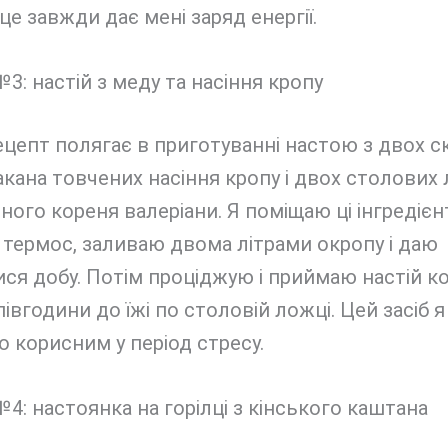
 це завжди дає мені заряд енергії.
3: настій з меду та насіння кропу
ецепт полягає в приготуванні настою з двох 
акана товчених насіння кропу і двох столових
ного кореня валеріани. Я поміщаю ці інгредієн
термос, заливаю двома літрами окропу і даю
ся добу. Потім проціджую і приймаю настій к
півгодини до їжі по столовій ложці. Цей засіб 
 корисним у період стресу.
4: настоянка на горілці з кінського каштана