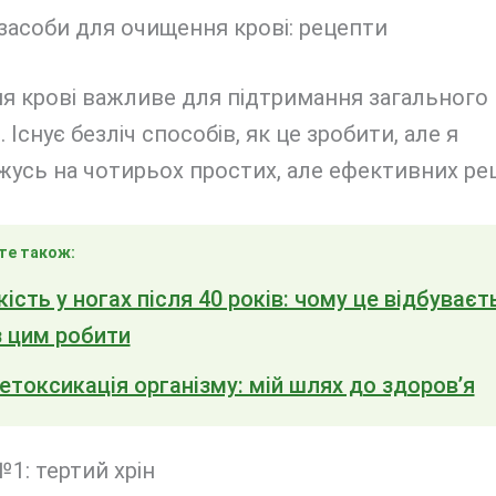
засоби для очищення крові: рецепти
я крові важливе для підтримання загального
. Існує безліч способів, як це зробити, але я
усь на чотирьох простих, але ефективних рец
те також:
ість у ногах після 40 років: чому це відбуваєть
з цим робити
етоксикація організму: мій шлях до здоров’я
1: тертий хрін