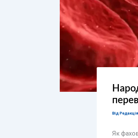
Народ
перев
Від
Редакці
Як фахов