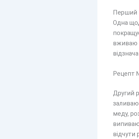
Перший р
Одна щод
покращує
вживаю х
відзнач
Рецепт 
Другий р
заливаю
меду, ро
випиваю
відчути 