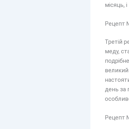
місяць, і
Рецепт №
Третій р
меду, ст
подрібне
великий 
настояти
день за 
особливо
Рецепт №