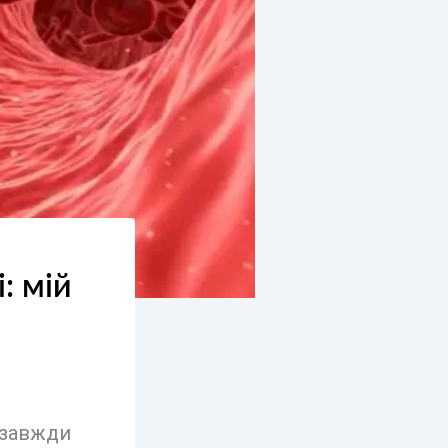
: мій
 завжди