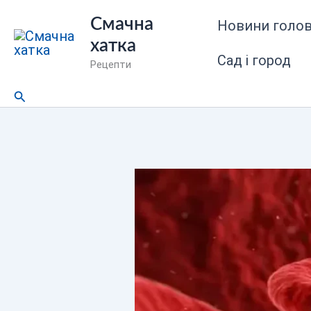
Перейти
Смачна
Новини голов
до
хатка
вмісту
Сад і город
Рецепти
Пошук