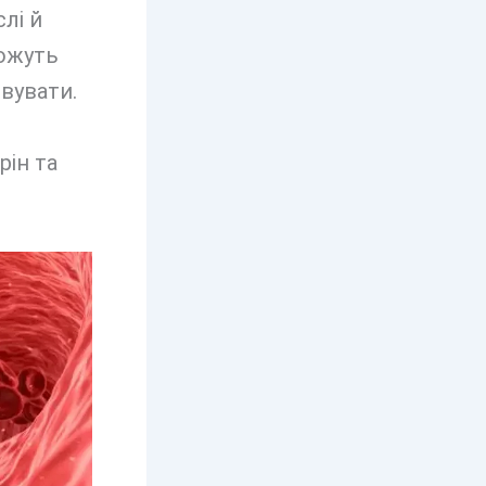
лі й
можуть
вувати.
рін та