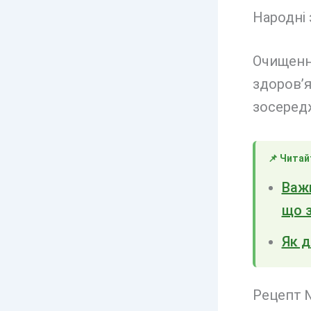
Народні 
Очищенн
здоров’я
зосередж
📌 Читай
Важк
що 
Як д
Рецепт №