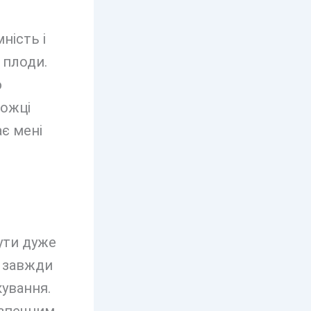
ність і
 плоди.
ю
ложці
є мені
ути дуже
Я завжди
кування.
зпечним.