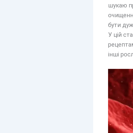
шукаю пр
очищення
бути ду
У цій ст
рецептам
інші рос