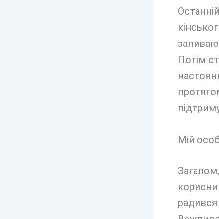
Останній
кінськог
заливаю 
Потім ст
настоянк
протягом
підтриму
Мій особ
Загалом,
корисним
радився 
Важливо