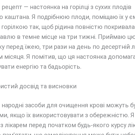
 рецепт — настоянка на горілці з сухих плодів
о каштана. Я подрібнюю плоди, поміщаю їх у єм
горілкою так, щоб рідина повністю покривала
авлю в темне місце на три тижні. Приймаю ц
у перед їжею, три рази на день по десертній 
 місяця. Я помітив, що ця настоянка допомага
вати енергію та бадьорість.
истий досвід та висновки
 народні засоби для очищення крові можуть б
и, якщо їх використовувати з обережністю. 
з лікарем перед початком будь-якого курсу лі
 пам’ятати, що самолікування може бути небе