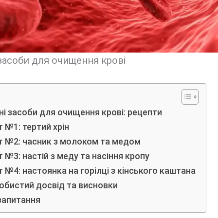
засоби для очищення крові
і засоби для очищення крові: рецепти
 №1: тертий хрін
т №2: часник з молоком та медом
 №3: настій з меду та насіння кропу
 №4: настоянка на горілці з кінського каштана
обистий досвід та висновки
запитання