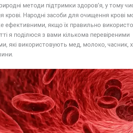
иродні методи підтримки здоров’я, у тому чис
 крові. Народні засоби для очищення крові 
же ефективними, якщо їх правильно використо
атті я поділюся з вами кількома перевіреними
и, які використовують мед, молоко, часник, х
лини.