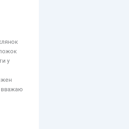
склянок
 ложок
ти у
ожен
я вважаю