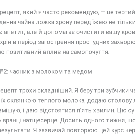
ецепт, який я часто рекомендую, — це тертий 
енна чайна ложка хрону перед їжею не тільк
 апетит, але й допомагає очистити вашу кров
рін в період загострення простудних захворюв
аю позитивний вплив на самопочуття.
№2: часник з молоком та медом
ецепт трохи складніший. Я беру три зубчики ч
 їх склянкою теплого молока, додаю столову
змішую, і даю відстоятися п’ять хвилин. Цю су
 вранці натщесерце. Досить одного тижня, щ
результати. Я зазвичай повторюю цей курс че