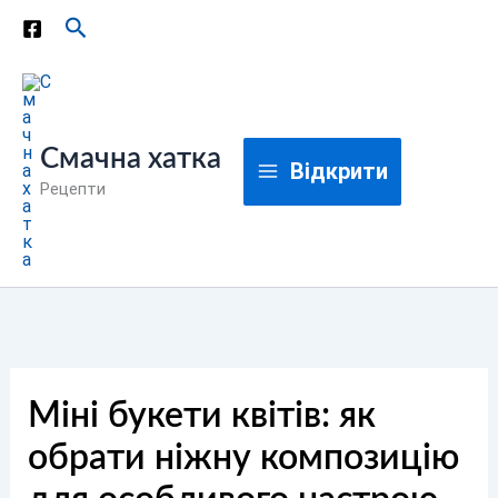
Перейти
Пошук
до
вмісту
Смачна хатка
Відкрити
Рецепти
Міні букети квітів: як
обрати ніжну композицію