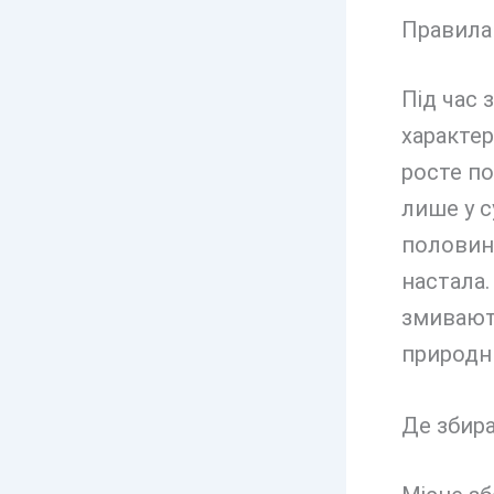
Правила 
Під час 
характе
росте по
лише у с
половина
настала.
змивають
природн
Де збира