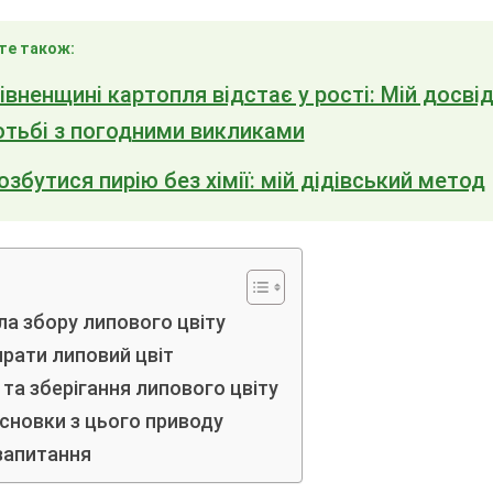
те також:
івненщині картопля відстає у рості: Мій досвід
отьбі з погодними викликами
озбутися пирію без хімії: мій дідівський метод
ла збору липового цвіту
рати липовий цвіт
та зберігання липового цвіту
сновки з цього приводу
запитання