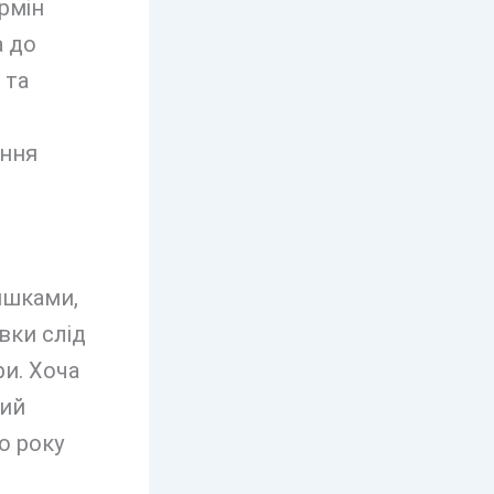
ермін
а до
 та
іння
ишками,
вки слід
ри. Хоча
щий
о року