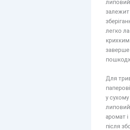
липовий 
залежить
зберіган
легко ла
крихкими
завершен
пошкодже
Для трив
паперові
у сухому
липовий 
аромат і
після збо