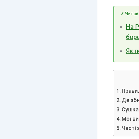
📌 Читай
На Р
бор
Як п
Прави
Де зби
Сушка 
Мої ви
Часті 