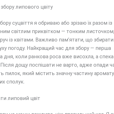
збору липового цвіту
збору суцвіття я обриваю або зрізаю їх разом із
рним світлим приквітком — тонким листочком,
руч із квітами. Важливо пам’ятати, що збирати
уху погоду. Найкращий час для збору — перша
 дня, коли ранкова роса вже висохла, а спека
 Після дощу поспішати не варто, адже опади 
 пилок, який містить значну частину аромату
их сполук.
ти липовий цвіт