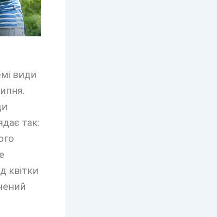
емі види
ипня.
ди
ядає так:
ого
е
д квітки
чений