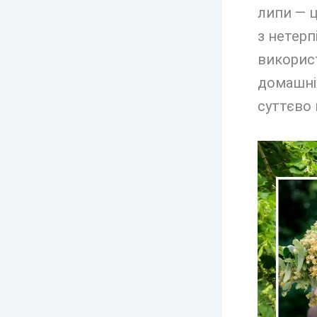
липи — ц
з нетерп
викорис
домашніх
суттєво 