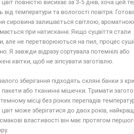
цвіт повністю висихає за 3-5 днів, хоча цей т
 від температури та вологості повітря. Готов
ня сировина залишається світлою, ароматною
мається при натисканні. Якщо суцвіття стали
, але не перетворюються на пил, процес суш
о. Я завжди відразу сортувала потемнілі або
ні квітки, щоб не зіпсувати заготівлю.
алого зберігання підходять скляні банки з кр
 пакети або тканинні мішечки. Тримати загото
 темному місці без різких перепадів температу
цвіт може зберігатися до двох років, найкра
 смакові властивості він має протягом першог
ру.