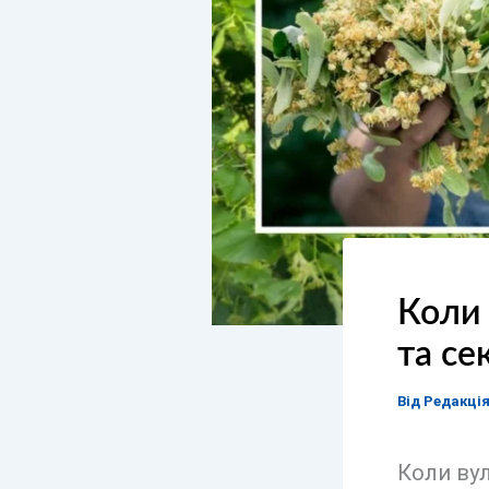
Коли 
та се
Від
Редакці
Коли ву