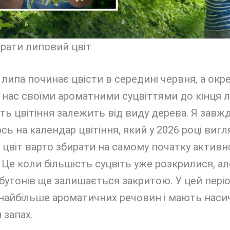
рати липовий цвіт
і липа починає цвісти в середині червня, а окр
нас своїми ароматними суцвіттями до кінця л
ть цвітіння залежить від виду дерева. Я завж
сь на календар цвітіння, який у 2026 році вигл
цвіт варто збирати на самому початку активн
. Це коли більшість суцвіть уже розкрилися, ал
бутонів ще залишається закритою. У цей періо
 найбільше ароматичних речовин і мають наси
 запах.