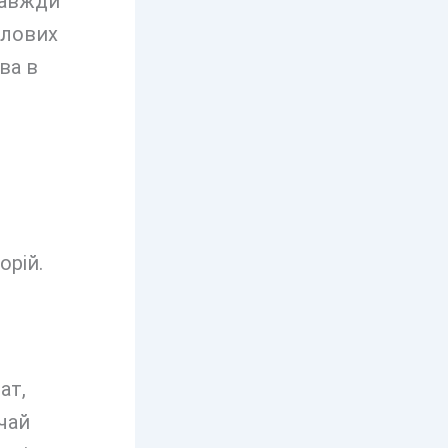
завжди
слових
ва в
орій.
ат,
чай