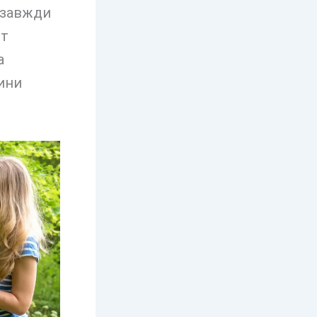
Я завжди
іт
а
ини