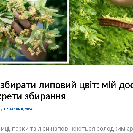
збирати липовий цвіт: мій до
крети збирання
я
/
17 Червня, 2026
лиці, парки та ліси наповнюються солодким а