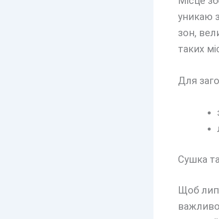
Місце зб
уникаю з
зон, вел
таких мі
Для заго
Сушка та
Щоб липо
важливо