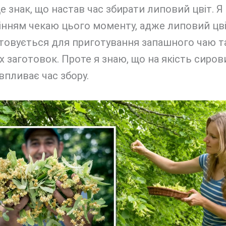
е знак, що настав час збирати липовий цвіт. 
інням чекаю цього моменту, адже липовий цв
товується для приготування запашного чаю т
 заготовок. Проте я знаю, що на якість сиров
впливає час збору.