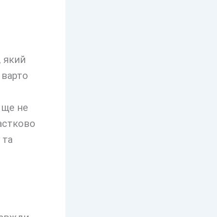
 який
 варто
 ще не
частково
 та