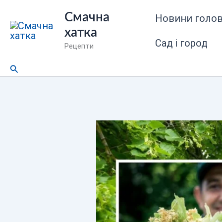
Перейти
Смачна
Новини голов
до
хатка
вмісту
Сад і город
Рецепти
Пошук