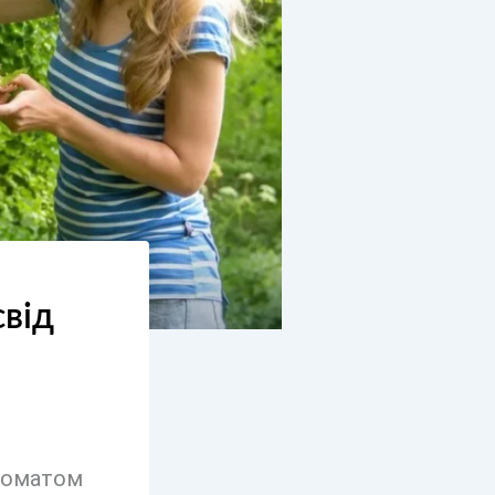
свід
роматом