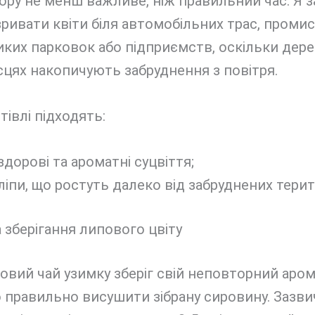
ору не менш важливе, ніж правильний час. Я 
ривати квіти біля автомобільних трас, проми
иких парковок або підприємств, оскільки дере
сцях накопичують забруднення з повітря.
тівлі підходять:
здорові та ароматні суцвіття;
ліпи, що ростуть далеко від забруднених терит
 зберігання липового цвіту
вий чай узимку зберіг свій неповторний аром
 правильно висушити зібрану сировину. Зазви