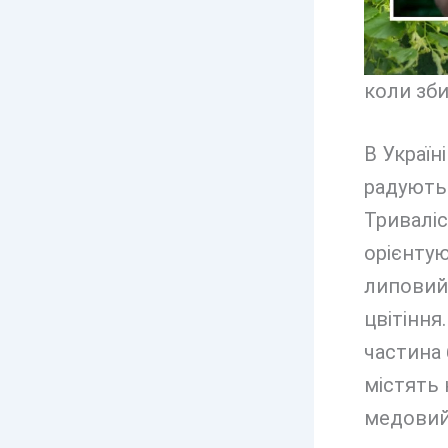
коли зби
В Україн
радують 
Триваліс
орієнтую
липовий 
цвітіння
частина 
містять
медовий