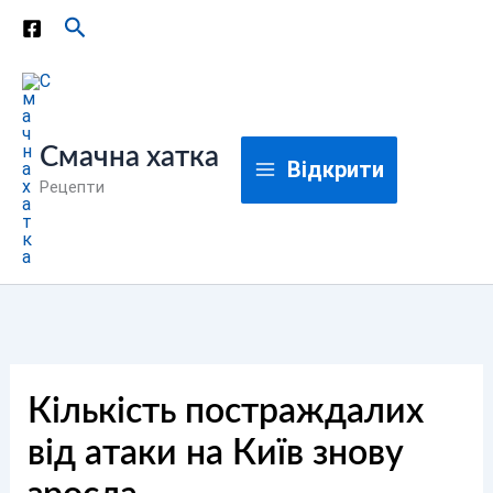
Перейти
Пошук
до
вмісту
Смачна хатка
Відкрити
Рецепти
Кількість постраждалих
від атаки на Київ знову