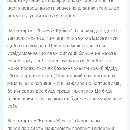
розвитку навичок і професійному зростанню. Не
варто недооцінювати значення власних зусиль. Це
день поступового руху вперед.
Ваша карта – “Вісімка Кубків”. Терезам доведеться
замислитися над тим, від чого варто відмовитися,
щоб рухатися далі. Цей день може принести
усвідомлення, що певні ситуації більше не мають
сенсу, тому треба щось змінювати. У роботі це
може проявитися як бажання знайти новий підхід
або завершити етап. День вдалий для внутрішніх
рішень, а не зовнішніх дій. Важливо не боятися змін,
бо попереду все буде краще, ніж зараз. Це буде
правильний крок, за який ви будете згодом хвалити
себе.
Ваша карта – “Король Жезлів”. Скорпіонам
понеділок дасть можливість проявити лідерські