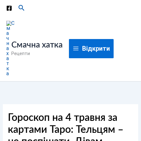
Перейти
Пошук
до
вмісту
Смачна хатка
Відкрити
Рецепти
Гороскоп на 4 травня за
картами Таро: Тельцям –