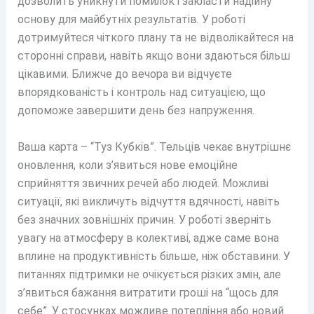
дозволить уникнути помилок і закласти надійну
основу для майбутніх результатів. У роботі
дотримуйтеся чіткого плану та не відволікайтеся на
сторонні справи, навіть якщо вони здаються більш
цікавими. Ближче до вечора ви відчуєте
впорядкованість і контроль над ситуацією, що
допоможе завершити день без напруження.
Ваша карта – “Туз Кубків”. Тельців чекає внутрішнє
оновлення, коли з’явиться нове емоційне
сприйняття звичних речей або людей. Можливі
ситуації, які викличуть відчуття вдячності, навіть
без значних зовнішніх причин. У роботі зверніть
увагу на атмосферу в колективі, адже саме вона
вплине на продуктивність більше, ніж обставини. У
питаннях підтримки не очікується різких змін, але
з’явиться бажання витратити гроші на “щось для
себе”. У стосунках можливе потепління або новий