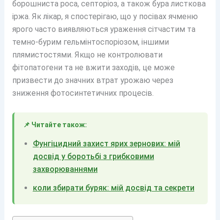
борошниста роса, септоріоз, а також бура листкова
іржа. Як лікар, я спостерігаю, що у посівах ячменю
ярого часто виявляються ураження сітчастим та
темно-бурим гельмінтоспоріозом, іншими
плямистостями. Якщо не контролювати
фітопатогени та не вжити заходів, це може
призвести до значних втрат урожаю через
зниження фотосинтетичних процесів.
📌 Читайте також:
Фунгіцидний захист ярих зернових: мій
досвід у боротьбі з грибковими
захворюваннями
коли збирати буряк: мій досвід та секрети