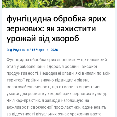
фунгіцидна обробка ярих
зернових: як захистити
урожай від хвороб
Від
Редакція
/
15 Червня, 2026
Фунгіцидна обробка ярих зернових — це важливий
етап у забезпеченні здоров’я рослин і високої
продуктивності. Нещодавні опади, які випали по всій
території країни, значно підвищили рівень
вологозабезпеченості, що створило сприятливі
умови для розвитку хвороб ярих зернових культур.
Як лікар-практик, я завжди наголошую на
важливості своєчасної профілактики, адже навіть
за відсутності візуальних ознак ураження варто