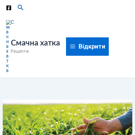
Перейти
Пошук
до
вмісту
Смачна хатка
Відкрити
Рецепти