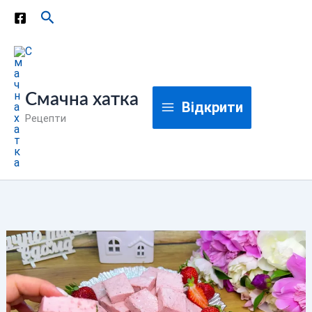
Перейти
Пошук
до
вмісту
Смачна хатка
Відкрити
Рецепти