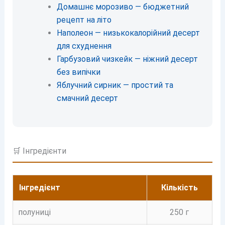
Домашнє морозиво — бюджетний
рецепт на літо
Наполеон — низькокалорійний десерт
для схуднення
Гарбузовий чизкейк — ніжний десерт
без випічки
Яблучний сирник — простий та
смачний десерт
🛒 Інгредієнти
Інгредієнт
Кількість
полуниці
250 г