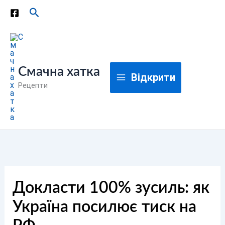
Перейти
Пошук
до
вмісту
Смачна хатка
Відкрити
Рецепти
Докласти 100% зусиль: як
Україна посилює тиск на