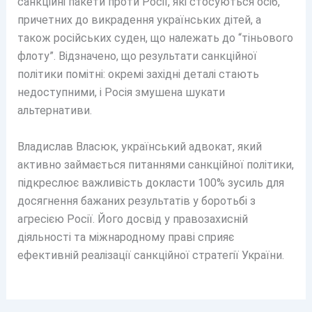
санкційні пакети проти Росії, які стосуються осіб,
причетних до викрадення українських дітей, а
також російських суден, що належать до “тіньового
флоту”. Відзначено, що результати санкційної
політики помітні: окремі західні деталі стають
недоступними, і Росія змушена шукати
альтернативи.
Владислав Власюк, український адвокат, який
активно займається питаннями санкційної політики,
підкреслює важливість докласти 100% зусиль для
досягнення бажаних результатів у боротьбі з
агресією Росії. Його досвід у правозахисній
діяльності та міжнародному праві сприяє
ефективній реалізації санкційної стратегії України.